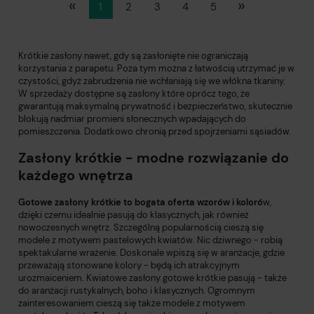
«
»
1
2
3
4
5
Krótkie zasłony nawet, gdy są zasłonięte nie ograniczają
korzystania z parapetu. Poza tym można z łatwością utrzymać je w
czystości, gdyż zabrudzenia nie wchłaniają się we włókna tkaniny.
W sprzedaży dostępne są zasłony które oprócz tego, że
gwarantują maksymalną prywatność i bezpieczeństwo, skutecznie
blokują nadmiar promieni słonecznych wpadających do
pomieszczenia. Dodatkowo chronią przed spojrzeniami sąsiadów.
Zasłony krótkie - modne rozwiązanie do
każdego wnętrza
Gotowe zasłony krótkie to bogata oferta wzorów i koloró
w,
dzięki czemu idealnie pasują do klasycznych, jak również
nowoczesnych wnętrz. Szczególną popularnością cieszą się
modele z motywem pastelowych kwiatów. Nic dziwnego - robią
spektakularne wrażenie. Doskonale wpiszą się w aranżacje, gdzie
przeważają stonowane kolory - będą ich atrakcyjnym
urozmaiceniem. Kwiatowe zasłony gotowe krótkie pasują - także
do aranżacji rustykalnych, boho i klasycznych. Ogromnym
zainteresowaniem cieszą się także modele z motywem