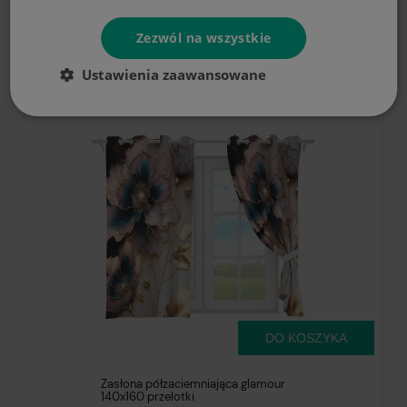
Zasłona półzaciemniająca glamour
Zezwól na wszystkie
140x160 przelotki
54,90 zł
Ustawienia zaawansowane
DO KOSZYKA
Zasłona półzaciemniająca glamour
140x160 przelotki