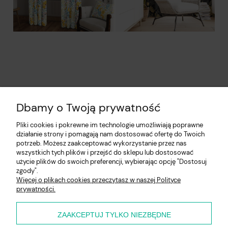
Dbamy o Twoją prywatność
Pliki cookies i pokrewne im technologie umożliwiają poprawne
działanie strony i pomagają nam dostosować ofertę do Twoich
potrzeb. Możesz zaakceptować wykorzystanie przez nas
wszystkich tych plików i przejść do sklepu lub dostosować
użycie plików do swoich preferencji, wybierając opcję "Dostosuj
Pomoc
zgody".
Więcej o plikach cookies przeczytasz w naszej Polityce
prywatności.
Moje konto
Płatności i dostawa
ZAAKCEPTUJ TYLKO NIEZBĘDNE