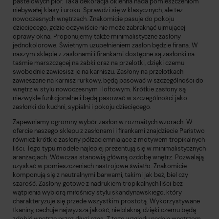
pastelowych piór. Taka dekoracja okienna nada pomieszczeniom
niebywałej klasy i uroku. Sprawdzi się w klasycznych, ale też
nowoczesnych wnętrzach. Znakomicie pasuje do pokoju
dziecięcego, gdzie oczywiście nie może zabraknąć ujmującej
oprawy okna. Proponujemy także minimalistyczne zasłony
jednokolorowe. Świetnym uzupełnieniem zasłon będzie firana. W
naszym sklepie z zasłonami i firankami dostępne są zasłonki na
taśmie marszczącej na żabki oraz na przelotki, dzięki czemu
swobodnie zawiesisz je na karniszu. Zasłony na przelotkach
zawieszane na karnisz rurkowy, będą pasować w szczególności do
wnętrz w stylu nowoczesnym i loftowym. Krótkie zasłony są
niezwykle funkcjonalne i będą pasować w szczególności
jako
zasłonki do kuchni
, sypialni i pokoju dziecięcego.
Zapewniamy ogromny wybór zasłon w rozmaitych wzorach. W
ofercie naszego sklepu z zasłonami i firankami znajdziecie Państwo
również krótkie zasłony półzaciemniające z motywem tropikalnych
liści. Tego typu modele najlepiej prezentują się w minimalistycznych
aranżacjach. Wówczas stanowią główną ozdobę wnętrz. Pozwalają
uzyskać w pomieszczeniach nastrojowe światło. Znakomicie
komponują się z neutralnymi barwami, takimi jak beż, biel czy
szarość. Zasłony gotowe z nadrukiem tropikalnych liści bez
wątpienia wybiorą miłośnicy stylu skandynawskiego, który
charakteryzuje się przede wszystkim prostotą. Wykorzystywane
tkaniny, cechuje najwyższa jakość, nie blakną, dzięki czemu będą
zdobić wnętrze przez długi czas. Z tego względu nadają wnętrzom