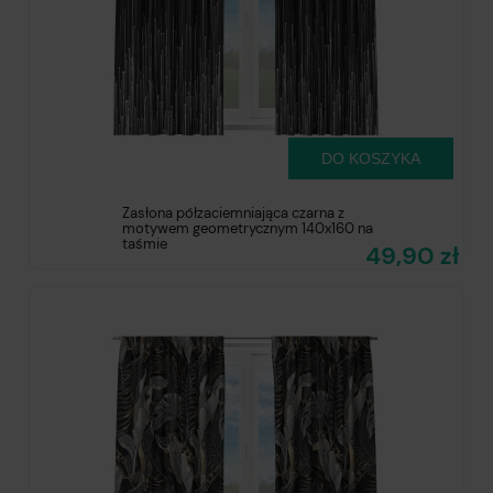
DO KOSZYKA
Zasłona półzaciemniająca czarna z
motywem geometrycznym 140x160 na
taśmie
49,90 zł