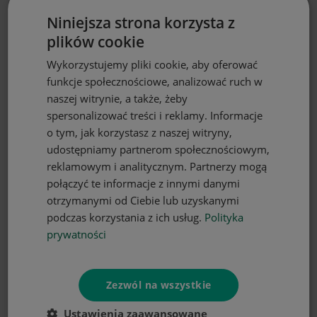
Bieżnik glamour 40x200
Niniejsza strona korzysta z
plików cookie
27,90 zł
Wykorzystujemy pliki cookie, aby oferować
funkcje społecznościowe, analizować ruch w
naszej witrynie, a także, żeby
spersonalizować treści i reklamy. Informacje
o tym, jak korzystasz z naszej witryny,
udostępniamy partnerom społecznościowym,
reklamowym i analitycznym. Partnerzy mogą
połączyć te informacje z innymi danymi
otrzymanymi od Ciebie lub uzyskanymi
podczas korzystania z ich usług.
Polityka
prywatności
DO KOSZYKA
Zezwól na wszystkie
Bieżnik glamour 40x200
Ustawienia zaawansowane