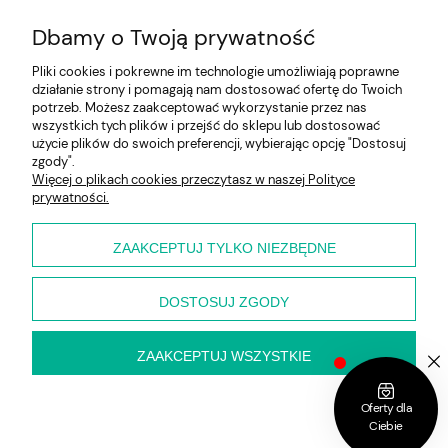
Dbamy o Twoją prywatność
Pliki cookies i pokrewne im technologie umożliwiają poprawne
działanie strony i pomagają nam dostosować ofertę do Twoich
potrzeb. Możesz zaakceptować wykorzystanie przez nas
wszystkich tych plików i przejść do sklepu lub dostosować
użycie plików do swoich preferencji, wybierając opcję "Dostosuj
Pomoc
zgody".
Więcej o plikach cookies przeczytasz w naszej Polityce
prywatności.
Moje konto
Płatności i dostawa
ZAAKCEPTUJ TYLKO NIEZBĘDNE
O nas
DOSTOSUJ ZGODY
ZAAKCEPTUJ WSZYSTKIE
pokaż pełną wersję strony