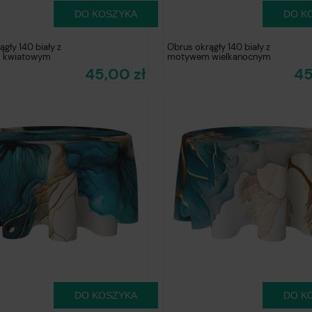
DO KOSZYKA
DO K
gły 140 biały z
Obrus okrągły 140 biały z
 kwiatowym
motywem wielkanocnym
45,00 zł
45
DO KOSZYKA
DO K