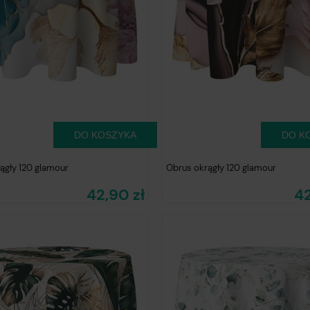
DO KOSZYKA
DO K
ągły 120 glamour
Obrus okrągły 120 glamour
42,90 zł
42