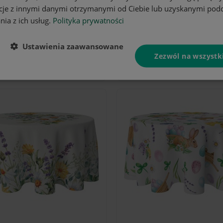
cje z innymi danymi otrzymanymi od Ciebie lub uzyskanymi pod
nia z ich usług.
Polityka prywatności
DO KOSZYKA
DO K
Ustawienia zaawansowane
Zezwól na wszystk
ągły 120 z
Obrus okrągły 120 z
tropikalnych
motywem tropikalnych
liści
42,90 zł
42