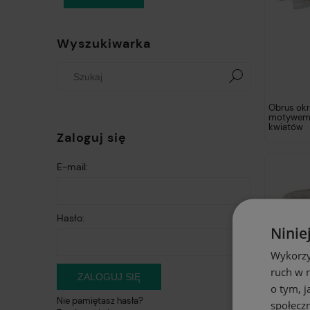
Wyszukiwarka
Obrus okr
motywem 
kwiatów
Zaloguj się
E-mail:
Hasło:
Ninie
Wykorzy
ruch w n
ZALOGUJ SIĘ
o tym, 
Nie pamiętasz hasła?
społecz