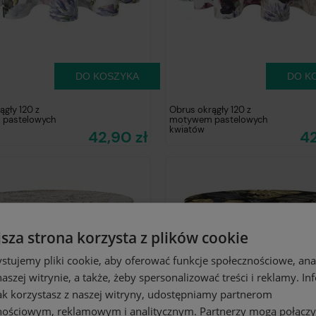
DO KOSZYKA
DO K
ągły 120 z
Obrus okrągły 120 z
pastelowych
motywem pastelowych
kwiatów
42,90 zł
42
jsza strona korzysta z plików cookie
stujemy pliki cookie, aby oferować funkcje społecznościowe, an
aszej witrynie, a także, żeby spersonalizować treści i reklamy. In
jak korzystasz z naszej witryny, udostępniamy partnerom
nościowym, reklamowym i analitycznym. Partnerzy mogą połączy