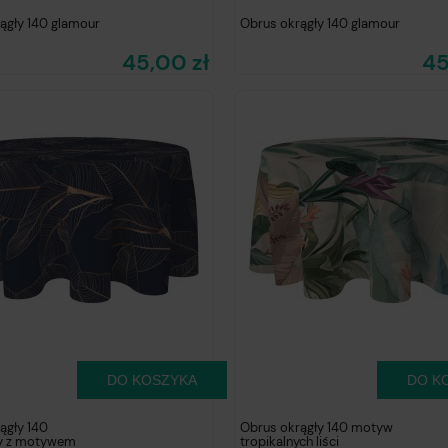
ągły 140 glamour
Obrus okrągły 140 glamour
45,00 zł
45
DO KOSZYKA
DO K
ągły 140
Obrus okrągły 140 motyw
y z motywem
tropikalnych liści