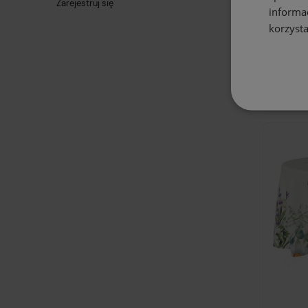
Zarejestruj się
informa
korzysta
Obrus okr
motywem 
liści