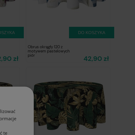
OSZYKA
DO KOSZYKA
Obrus okrągły 120 z
motywem pastelowych
piór
,90 zł
42,90 zł
alizować
formacje
ć te