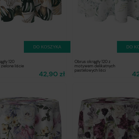
DO KOSZYKA
DO K
ągły 120
Obrus okrągły 120 z
 zielone liście
motywem delikatnych
pastelowych liści
42,90 zł
42