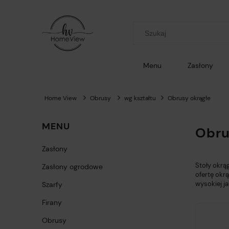
Menu
Zasłony
Home View
Obrusy
wg kształtu
Obrusy okrągłe
MENU
Obru
Zasłony
Stoły okrą
Zasłony ogrodowe
ofertę okr
wysokiej ja
Szarfy
Firany
Obrusy