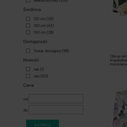
wielokolorowy
(100)
Średnica
120 cm
(29)
140 cm
(43)
150 cm
(28)
Dostępność
Towar dostępny
(98)
Obrus okr
Nowość
tropikalne
monstera
tak
(1)
nie
(100)
Cena
od
do
FILTRUJ