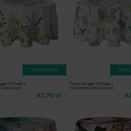
DO KOSZYKA
DO K
gły 120 biały z
Obrus okrągły 120 biały z
 kwiatowym
motywem wielkanocnym
42,90 zł
42