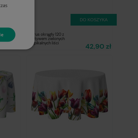
czas
OSZYKA
DO KOSZYKA
ie
Obrus okrągły 120 z
motywem zielonych
tropikalnych liści
,90 zł
42,90 zł