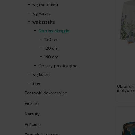
wg materiału
wg wzoru
wg kształtu
Obrusy okrągłe
150 cm
120 cm
140 cm
Obrusy prostokątne
wg koloru
Inne
Obrus okrą
motywem
Poszewki dekoracyjne
Bieżniki
Narzuty
Pościele