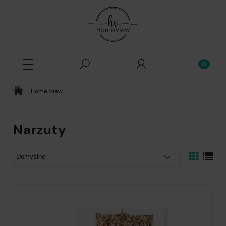
Home View
Narzuty