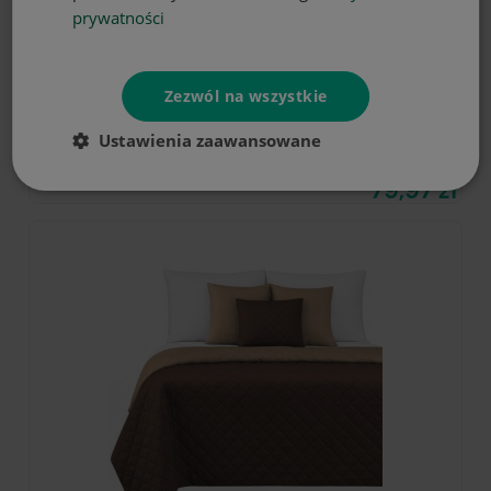
prywatności
DO KOSZYKA
Zezwól na wszystkie
Ustawienia zaawansowane
Narzuta pikowana na łóżko/kanapę
kapa mikrofibra 160x200
79,97 zł