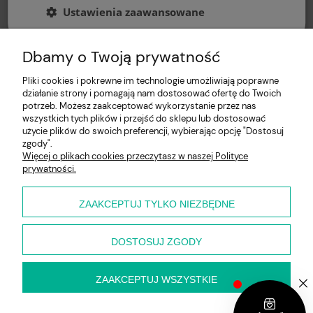
Ustawienia zaawansowane
Dbamy o Twoją prywatność
Pliki cookies i pokrewne im technologie umożliwiają poprawne
działanie strony i pomagają nam dostosować ofertę do Twoich
potrzeb. Możesz zaakceptować wykorzystanie przez nas
wszystkich tych plików i przejść do sklepu lub dostosować
użycie plików do swoich preferencji, wybierając opcję "Dostosuj
Pomoc
zgody".
Więcej o plikach cookies przeczytasz w naszej Polityce
prywatności.
Moje konto
Płatności i dostawa
ZAAKCEPTUJ TYLKO NIEZBĘDNE
O nas
DOSTOSUJ ZGODY
ZAAKCEPTUJ WSZYSTKIE