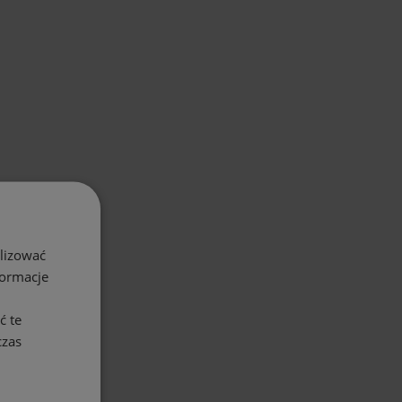
alizować
formacje
ć te
czas