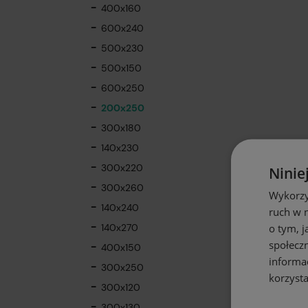
400x160
600x240
500x230
500x150
600x250
200x250
300x180
140x230
300x220
Ninie
300x260
Wykorzy
140x240
ruch w n
o tym, 
140x270
społecz
400x150
informa
300x250
korzysta
300x120
300x130