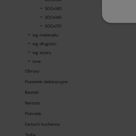
300x140
300x145
300x170
wg materiału
wg długości
wg wzoru
inne
Obrusy
Poszewki dekoracyjne
Bieżniki
Narzuty
Pościele
Fartuch kuchenny
Torby