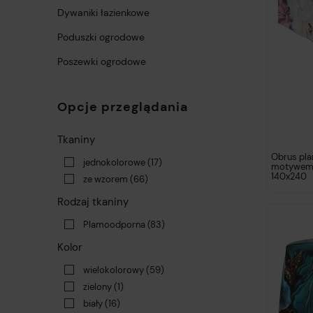
Dywaniki łazienkowe
Poduszki ogrodowe
Poszewki ogrodowe
Opcje przeglądania
Tkaniny
Obrus pl
jednokolorowe
(17)
motywem
140x240
ze wzorem
(66)
Rodzaj tkaniny
Plamoodporna
(83)
Kolor
wielokolorowy
(59)
zielony
(1)
biały
(16)