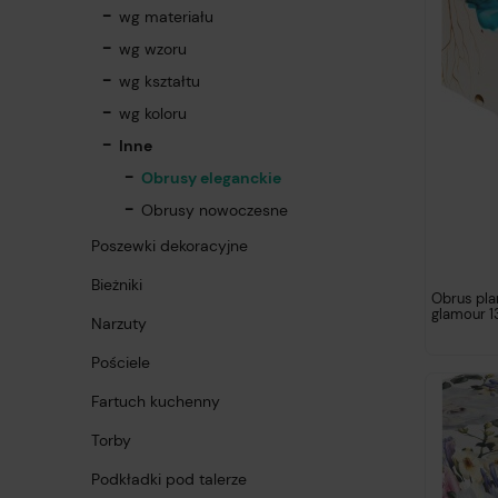
wg materiału
wg wzoru
wg kształtu
wg koloru
Inne
Obrusy eleganckie
Obrusy nowoczesne
Poszewki dekoracyjne
Bieżniki
Obrus pl
glamour 1
Narzuty
Pościele
Fartuch kuchenny
Torby
Podkładki pod talerze