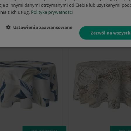
cje z innymi danymi otrzymanymi od Ciebie lub uzyskanymi pod
nia z ich usług.
Polityka prywatności
DO KOSZYKA
DO K
Ustawienia zaawansowane
ągły 120 z
Obrus okrągły 120 z
liści
motywem pastelowych
Zezwól na wszystk
kwiatów
42,90 zł
42