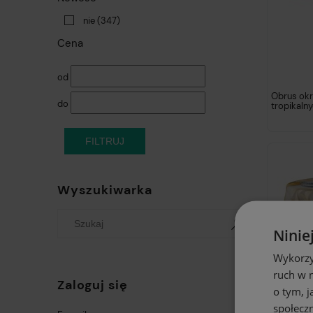
nie
(347)
Cena
od
Obrus okr
do
tropikalny
FILTRUJ
Wyszukiwarka
Ninie
Wykorzy
ruch w n
Zaloguj się
o tym, 
społecz