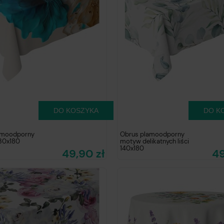
DO KOSZYKA
DO K
amoodporny
Obrus plamoodporny
30x180
motyw delikatnych liści
140x180
49,90 zł
49