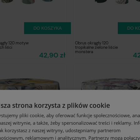
DO KOSZYKA
DO K
ągły 120 motyw
Obrus okrągły 120
ch liści
tropikalne zielone liście
monstera
42,90 zł
42
jsza strona korzysta z plików cookie
stujemy pliki cookie, aby oferować funkcje społecznościowe, an
aszej witrynie, a także, żeby spersonalizować treści i reklamy. In
jak korzystasz z naszej witryny, udostępniamy partnerom
nościowym, reklamowym i analitycznym. Partnerzy mogą połączy