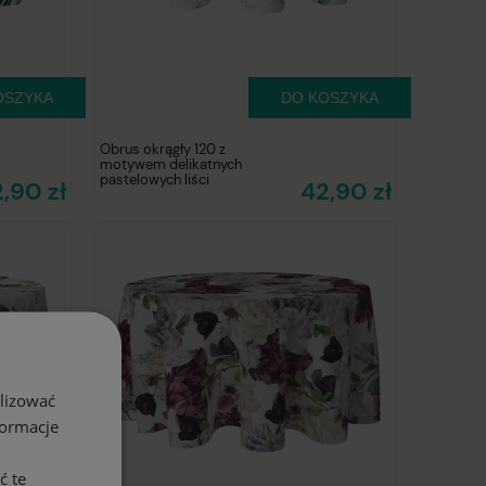
OSZYKA
DO KOSZYKA
Obrus okrągły 120 z
motywem delikatnych
pastelowych liści
,90 zł
42,90 zł
alizować
formacje
ć te