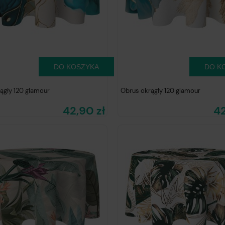
DO KOSZYKA
DO K
ągły 120 glamour
Obrus okrągły 120 glamour
42,90 zł
42