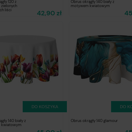
ągły 120 z
Obrus okrągły 140 biały z
zielonych
motywem kwiatowym
ch liści
42,90 zł
45
DO KOSZYKA
DO K
gły 140 biały z
Obrus okrągły 140 glamour
 kwiatowym