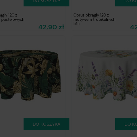
DO KOSZYKA
DO K
ągły 120 z
Obrus okrągły 120 z
pastelowych
motywem tropikalnych
liści
42,90 zł
42
DO KOSZYKA
DO K