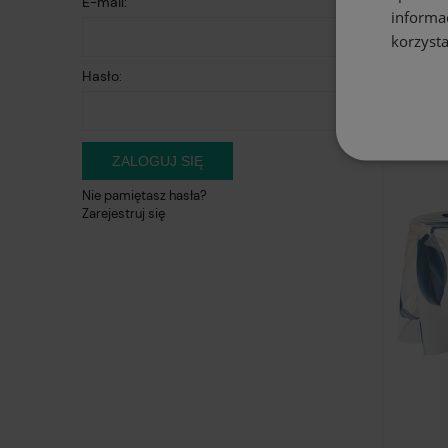
E-mail:
informa
korzysta
Hasło:
Obrus okr
motywem 
ZALOGUJ SIĘ
Nie pamiętasz hasła?
Zarejestruj się