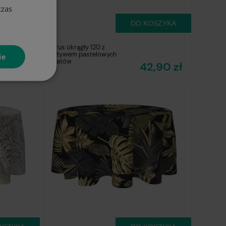
czas
OSZYKA
DO KOSZYKA
Obrus okrągły 120 z
motywem pastelowych
ie
kwiatów
,90 zł
42,90 zł