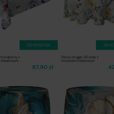
DO KOSZYKA
DO K
amoodporny z
Obrus okrągły 120 biały z
 kwiatowym
motywem kwiatowym
67,90 zł
42