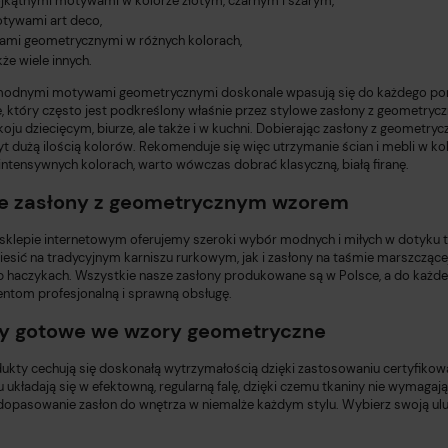
ójkątnymi motywami w kolorze złotym, czarnym i szarym,
tywami art deco,
niami geometrycznymi w różnych kolorach,
kże wiele innych.
modnymi motywami geometrycznymi doskonale wpasują się do każdego po
ge, który często jest podkreślony właśnie przez stylowe zasłony z geometry
koju dziecięcym, biurze, ale także i w kuchni. Dobierając zasłony z geometr
yt dużą ilością kolorów. Rekomenduje się więc utrzymanie ścian i mebli w 
ntensywnych kolorach, warto wówczas dobrać klasyczną, białą firanę.
e zasłony z geometrycznym wzorem
klepie internetowym oferujemy szeroki wybór
modnych i
miłych w dotyku 
esić na tradycyjnym karniszu rurkowym, jak i zasłony na taśmie marszczącej
b haczykach. Wszystkie nasze zasłony produkowane są w Polsce, a do każd
entom profesjonalną i sprawną obsługę.
y gotowe we wzory geometryczne
ukty cechują się doskonałą wytrzymałością dzięki zastosowaniu certyfikow
u układają się w efektowną, regularną falę, dzięki czemu tkaniny nie wym
dopasowanie zasłon do wnętrza w niemalże każdym stylu. Wybierz swoją ulub