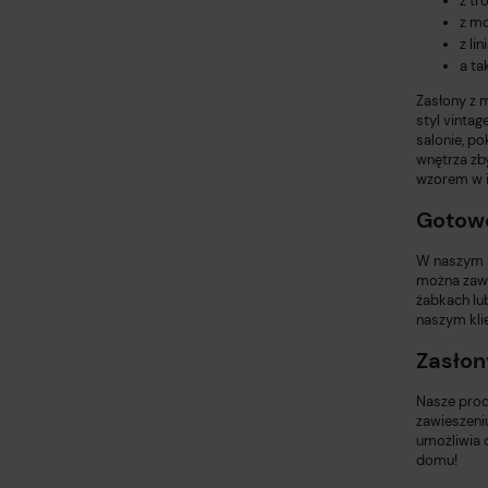
z tr
z mo
z li
a ta
Zasłony z 
styl vinta
salonie, po
wnętrza zb
wzorem w i
Gotow
W naszym s
można zawi
żabkach lu
naszym kli
Zasłon
Nasze prod
zawieszeni
umożliwia 
domu!