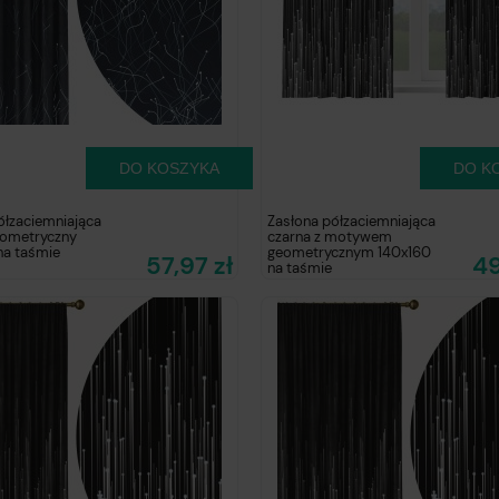
DO KOSZYKA
DO K
ółzaciemniająca
Zasłona półzaciemniająca
ometryczny
czarna z motywem
na taśmie
geometrycznym 140x160
57,97 zł
49
na taśmie