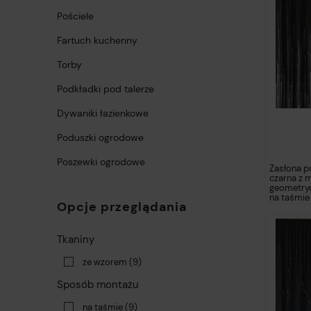
Pościele
Fartuch kuchenny
Torby
Podkładki pod talerze
Dywaniki łazienkowe
Poduszki ogrodowe
Poszewki ogrodowe
Zasłona p
czarna z
geometry
na taśmie
Opcje przeglądania
Tkaniny
ze wzorem
(9)
Sposób montażu
na taśmie
(9)