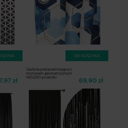
OSZYKA
DO KOSZYKA
Zasłona półzaciemniająca z
motywem geometrycznym
140x250 przelotki
7,97 zł
69,90 zł