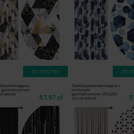
DO KOSZYKA
DO K
ółzaciemniająca z
Zasłona półzaciemniająca z
 geometrycznym
motywem
a taśmie
geometrycznym, 140x250
57,97 zł
5
cm, na taśmie