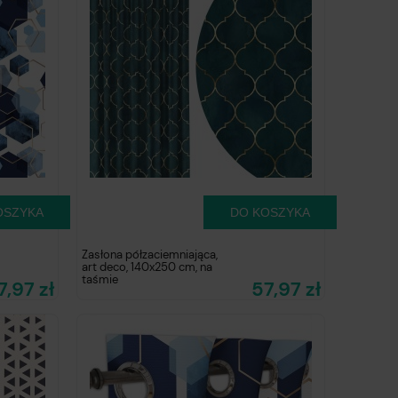
OSZYKA
DO KOSZYKA
Zasłona półzaciemniająca,
art deco, 140x250 cm, na
taśmie
7,97 zł
57,97 zł