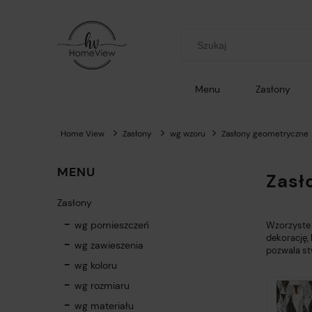
Menu
Zasłony
Home View
Zasłony
wg wzoru
Zasłony geometryczne
MENU
Zasł
Zasłony
wg pomieszczeń
Wzorzyste 
dekorację,
wg zawieszenia
pozwala st
wg koloru
wg rozmiaru
wg materiału