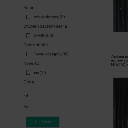
Kolor
wielokolorowy
(9)
Stopień zaciemnienia
50-60%
(9)
Dostępność
Towar dostępny
(15)
Zasłona p
motyw ge
Nowość
140x250, 
nie
(15)
Cena
od
do
FILTRUJ