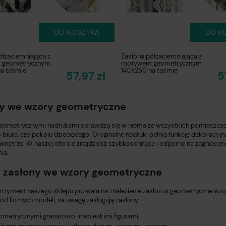
DO KOSZYKA
DO K
ółzaciemniająca z
Zasłona półzaciemniająca z
 geometrycznym
motywem geometrycznym
a taśmie
140x250 na taśmie
57,97 zł
5
y we wzory geometryczne
geometrycznymi nadrukami sprawdzą się w niemalże wszystkich pomieszczeni
iura, czy pokoju dziecięcego. Oryginalne nadruki pełnią funkcję dekoracyjn
nętrze. W naszej ofercie znajdziesz szybkoschnące i odporne na zagniecenia
ia.
 zasłony we wzory geometryczne
ortyment naszego sklepu pozwala na znalezienie zasłon w geometryczne wzo
d licznych modeli, na uwagę zasługują zasłony:
ometrycznymi granatowo-niebieskimi figurami,