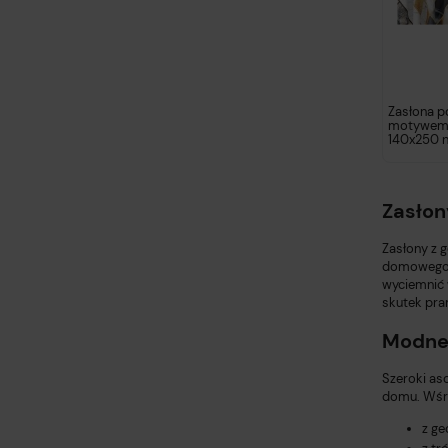
Zasłona p
motywem
140x250 n
Zasłon
Zasłony z 
domowego b
wyciemnić w
skutek pran
Modne
Szeroki as
domu. Wśró
z ge