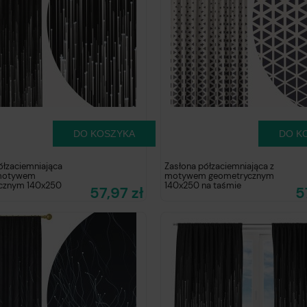
DO KOSZYKA
DO K
ółzaciemniająca
Zasłona półzaciemniająca z
 motywem
motywem geometrycznym
cznym 140x250
140x250 na taśmie
57,97 zł
5