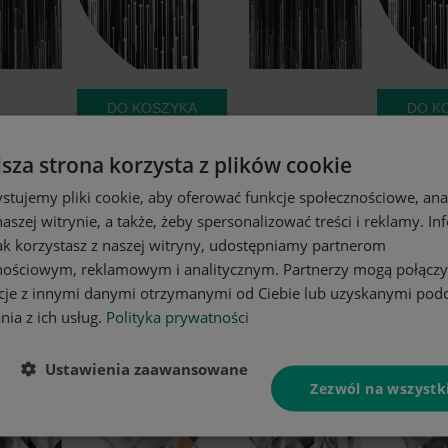
DO KOSZYKA
DO K
ółzaciemniająca
Zasłona półzaciemniająca
jsza strona korzysta z plików cookie
 motywem
czarna z motywem
cznym 140x240
geometrycznym 140x230
57,97 zł
5
stujemy pliki cookie, aby oferować funkcje społecznościowe, an
na taśmie
aszej witrynie, a także, żeby spersonalizować treści i reklamy. In
jak korzystasz z naszej witryny, udostępniamy partnerom
nościowym, reklamowym i analitycznym. Partnerzy mogą połączy
cje z innymi danymi otrzymanymi od Ciebie lub uzyskanymi pod
nia z ich usług.
Polityka prywatności
Ustawienia zaawansowane
Zezwól na wszystk