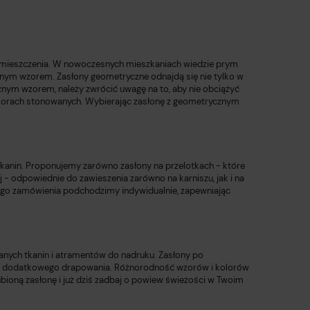
mieszczenia. W nowoczesnych mieszkaniach wiedzie prym
cznym wzorem. Zasłony geometryczne odnajdą się nie tylko w
ycznym wzorem, należy zwrócić uwagę na to, aby nie obciążyć
kolorach stonowanych. Wybierając zasłonę z geometrycznym
tkanin.
Proponujemy
zarówno
zasłony na przelotkach
- które
 - odpowiednie do zawieszenia zarówno na karniszu, jak i na
ego zamówienia podchodzimy indywidualnie, zapewniając
anych tkanin i atramentów
do nadruku.
Zasłony po
agają dodatkowego drapowania. Różnorodność wzorów i kolorów
ioną zasłonę i już dziś zadbaj o powiew świeżości w Twoim