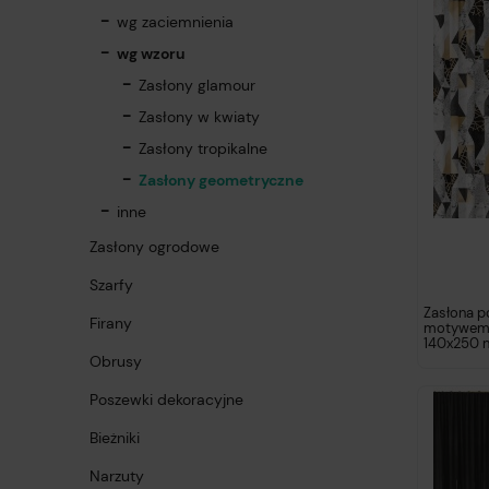
wg zaciemnienia
wg wzoru
Zasłony glamour
Zasłony w kwiaty
Zasłony tropikalne
Zasłony geometryczne
inne
Zasłony ogrodowe
Szarfy
Zasłona p
Firany
motywem
140x250 n
Obrusy
Poszewki dekoracyjne
Bieżniki
Narzuty