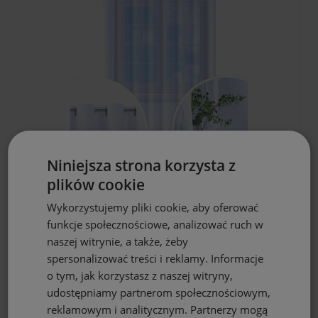
DO KOSZYKA
Niniejsza strona korzysta z
plików cookie
Firana gotowa biała woal 300x270
przelotki
Wykorzystujemy pliki cookie, aby oferować
69,90 zł
funkcje społecznościowe, analizować ruch w
naszej witrynie, a także, żeby
spersonalizować treści i reklamy. Informacje
o tym, jak korzystasz z naszej witryny,
udostępniamy partnerom społecznościowym,
reklamowym i analitycznym. Partnerzy mogą