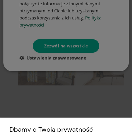
połączyć te informacje z innymi danymi
otrzymanymi od Ciebie lub uzyskanymi
podczas korzystania z ich usług.
Polityka
prywatności
Zezwól na wszystkie
Ustawienia zaawansowane
Dbamy o Twoją prywatność