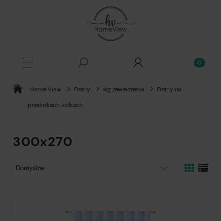
Home View
Firany
wg zawieszenia
Firany na
przelotkach, kółkach
300x270