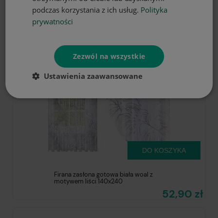
52,90 zł
podczas korzystania z ich usług.
Polityka
prywatności
Zezwól na wszystkie
Ustawienia zaawansowane
DO KOSZYKA
Firana zasłona gotowa biała woal z
motywem liści 140x240
52,90 zł