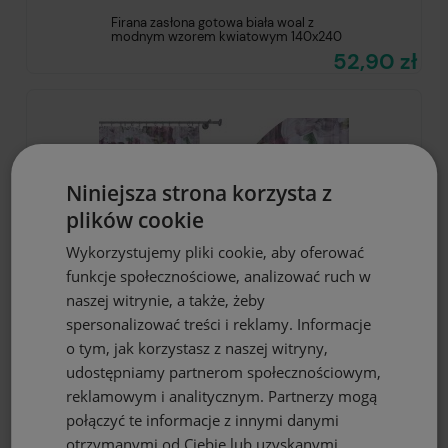
Firana zasłona gotowa biała woal z
modnym wzorem kwiatowym 140x240
52,90 zł
Niniejsza strona korzysta z
plików cookie
Wykorzystujemy pliki cookie, aby oferować
funkcje społecznościowe, analizować ruch w
naszej witrynie, a także, żeby
spersonalizować treści i reklamy. Informacje
o tym, jak korzystasz z naszej witryny,
DO KOSZYKA
udostępniamy partnerom społecznościowym,
reklamowym i analitycznym. Partnerzy mogą
Firana zasłona gotowa biała woal z
połączyć te informacje z innymi danymi
motywem kwiatowym 140x240
otrzymanymi od Ciebie lub uzyskanymi