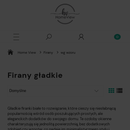
Home View
Firany
wg wzoru
Firany gładkie
Gładkie firanki białe to rozwiązanie, które cieszy się niesłabnącą
popularnością wśród osób poszukujących prostych, ale
eleganckich dodatków do swojego domu. Te ozdoby okienne
charakteryzują się jednolitą powierzchnią, bez dodatkowych
zdobień czy wzorów, co nadaje im minimalistycznego stylu i