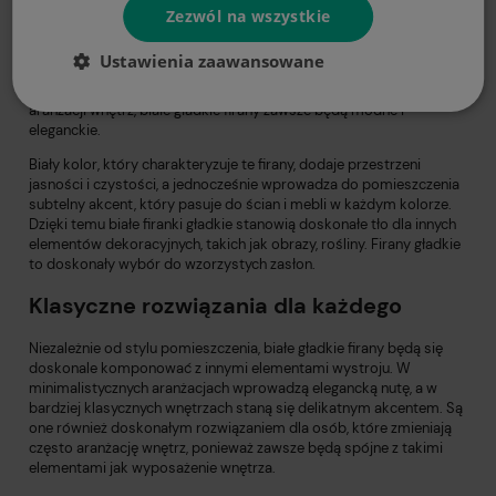
Zezwól na wszystkie
Białe gładkie firany to klasyka wśród elementów dekoracyjnych.
Pasują one do każdego stylu i pomieszczenia, dzięki czemu są
Ustawienia zaawansowane
uniwersalnym rozwiązaniem dla każdego domu. Ich ponadczasowy
charakter sprawia, że niezależnie od zmieniających się trendów w
aranżacji wnętrz, białe gładkie firany zawsze będą modne i
eleganckie.
Biały kolor, który charakteryzuje te firany, dodaje przestrzeni
jasności i czystości, a jednocześnie wprowadza do pomieszczenia
subtelny akcent, który pasuje do ścian i mebli w każdym kolorze.
Dzięki temu białe firanki gładkie stanowią doskonałe tło dla innych
elementów dekoracyjnych, takich jak obrazy, rośliny. Firany gładkie
to doskonały wybór do wzorzystych zasłon.
Klasyczne rozwiązania dla każdego
Niezależnie od stylu pomieszczenia, białe gładkie firany będą się
doskonale komponować z innymi elementami wystroju. W
minimalistycznych aranżacjach wprowadzą elegancką nutę, a w
bardziej klasycznych wnętrzach staną się delikatnym akcentem. Są
one również doskonałym rozwiązaniem dla osób, które zmieniają
często aranżację wnętrz, ponieważ zawsze będą spójne z takimi
elementami jak wyposażenie wnętrza.