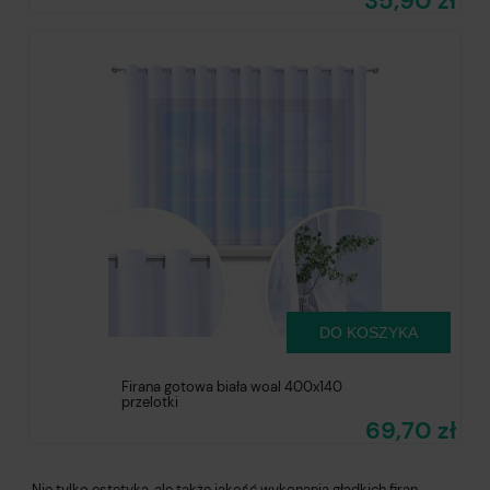
35,90 zł
DO KOSZYKA
Firana gotowa biała woal 400x140
przelotki
69,70 zł
Nie tylko estetyka, ale także jakość wykonania gładkich firan