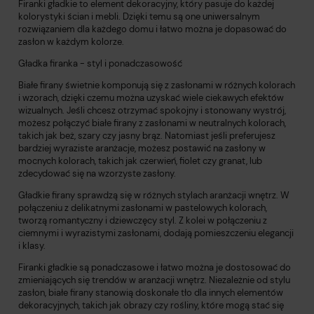
Firanki gładkie to element dekoracyjny, który pasuje do każdej
kolorystyki ścian i mebli. Dzięki temu są one uniwersalnym
rozwiązaniem dla każdego domu i łatwo można je dopasować do
zasłon w każdym kolorze.
Gładka firanka - styl i ponadczasowość
Białe firany świetnie komponują się z zasłonami w różnych kolorach
i wzorach, dzięki czemu można uzyskać wiele ciekawych efektów
wizualnych. Jeśli chcesz otrzymać spokojny i stonowany wystrój,
możesz połączyć białe firany z zasłonami w neutralnych kolorach,
takich jak beż, szary czy jasny brąz. Natomiast jeśli preferujesz
bardziej wyraziste aranżacje, możesz postawić na zasłony w
mocnych kolorach, takich jak czerwień, fiolet czy granat, lub
zdecydować się na wzorzyste zasłony.
Gładkie firany sprawdzą się w różnych stylach aranżacji wnętrz. W
połączeniu z delikatnymi zasłonami w pastelowych kolorach,
tworzą romantyczny i dziewczęcy styl. Z kolei w połączeniu z
ciemnymi i wyrazistymi zasłonami, dodają pomieszczeniu elegancji
i klasy.
Firanki gładkie są ponadczasowe i łatwo można je dostosować do
zmieniających się trendów w aranżacji wnętrz. Niezależnie od stylu
zasłon, białe firany stanowią doskonałe tło dla innych elementów
dekoracyjnych, takich jak obrazy czy rośliny, które mogą stać się