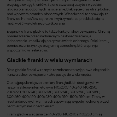
przyciąga uwagę klientów. Są one zazwyczaj uszyte z wysokiej
jakości tkanin, odpornych na ścieranie, blaknięcie oraz utratę koloru
pod wpływem promieni słonecznych. Właściwości te sprawiają, że
firany od HomeView są trwałe i wytrzymałe, co przekłada się na
możliwość wieloletniego użytkowania.
Eleganckie firany gładkie to także funkcjonalne rozwiązanie. Chronią
pomieszczenie przed nadmiernym nasłonecznieniem, a
jednocześnie umożliwiają przepływ światła dziennego. Dzięki temu,
pomieszczenie zyskuje przyjemną atmosferę, która sprzyja
wypoczynkowi i relaksowi.
Gładkie firanki w wielu wymiarach
Białe gładkie firanki w różnych rozmiarach to wyjątkowo eleganckie
i uniwersalne rozwiązanie, które pasuje do wielu wnętrz.
Oto najpopularniejsze rozmiary firan gładkich dostępnych w
naszym sklepie internetowym 140x230, 140x240, 140x250,
200x220, 200x240, 300x230, 300x240, 300x250, 300x150,
300x160, 400x150, 400x230, 400x250 i 500x250 cm. Firany w
niestandardowych wymiarach zapewniają wygodę i ochronę przed
nadmiernym nasłonecznieniem.
Firany gładkie w rozmiarze 140x230, 140x240 i 140x250 cm są