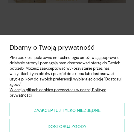
Dbamy o Twoją prywatność
Pliki cookies i pokrewne im technologie umożliwiają poprawne
działanie strony i pomagają nam dostosować ofertę do Twoich
potrzeb. Możesz zaakceptować wykorzystanie przez nas
wszystkich tych plików i przejść do sklepu lub dostosować
użycie plików do swoich preferencji, wybierając opcję "Dostosuj
Pomoc
zgody".
Więcej o plikach cookies przeczytasz w naszej Polityce
prywatności.
Moje konto
Płatności i dostawa
ZAAKCEPTUJ TYLKO NIEZBĘDNE
O nas
DOSTOSUJ ZGODY