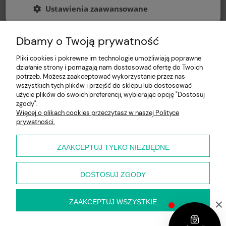
Ustawienia zaawansowane
Dbamy o Twoją prywatność
Pliki cookies i pokrewne im technologie umożliwiają poprawne
działanie strony i pomagają nam dostosować ofertę do Twoich
potrzeb. Możesz zaakceptować wykorzystanie przez nas
wszystkich tych plików i przejść do sklepu lub dostosować
użycie plików do swoich preferencji, wybierając opcję "Dostosuj
Pomoc
zgody".
Więcej o plikach cookies przeczytasz w naszej Polityce
prywatności.
Moje konto
Płatności i dostawa
ZAAKCEPTUJ TYLKO NIEZBĘDNE
O nas
DOSTOSUJ ZGODY
ZAAKCEPTUJ WSZYSTKIE