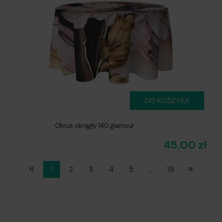
DO KOSZYKA
Obrus okrągły 140 glamour
45,00 zł
«
»
1
2
3
4
5
...
19