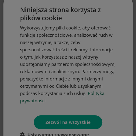
Obrus okrągły 120 z motywem liści
Niniejsza strona korzysta z
plików cookie
42,90 zł
Wykorzystujemy pliki cookie, aby oferować
funkcje społecznościowe, analizować ruch w
naszej witrynie, a także, żeby
spersonalizować treści i reklamy. Informacje
o tym, jak korzystasz z naszej witryny,
udostępniamy partnerom społecznościowym,
reklamowym i analitycznym. Partnerzy mogą
połączyć te informacje z innymi danymi
otrzymanymi od Ciebie lub uzyskanymi
podczas korzystania z ich usług.
Polityka
prywatności
DO KOSZYKA
Zezwól na wszystkie
Obrus okrągły 120 z motywem
pastelowych kwiatów
Ustawienia zaawansowane