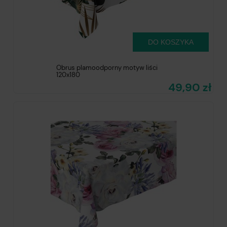
DO KOSZYKA
Obrus plamoodporny motyw liści
120x180
49,90 zł