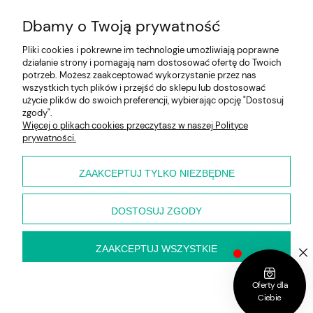
Dbamy o Twoją prywatność
Pliki cookies i pokrewne im technologie umożliwiają poprawne
działanie strony i pomagają nam dostosować ofertę do Twoich
potrzeb. Możesz zaakceptować wykorzystanie przez nas
wszystkich tych plików i przejść do sklepu lub dostosować
użycie plików do swoich preferencji, wybierając opcję "Dostosuj
Pomoc
zgody".
Więcej o plikach cookies przeczytasz w naszej Polityce
prywatności.
Moje konto
Płatności i dostawa
ZAAKCEPTUJ TYLKO NIEZBĘDNE
O nas
DOSTOSUJ ZGODY
ZAAKCEPTUJ WSZYSTKIE
pokaż pełną wersję strony