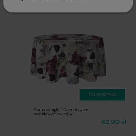
42,90 zł
DO KOSZYKA
Obrus okrągły 120 z motywem
pastelowych kwiatów
42,90 zł