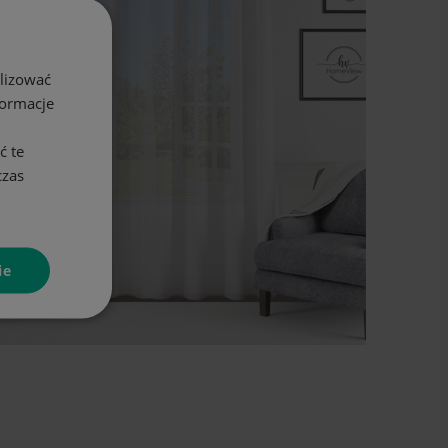
alizować
formacje
ć te
czas
ie