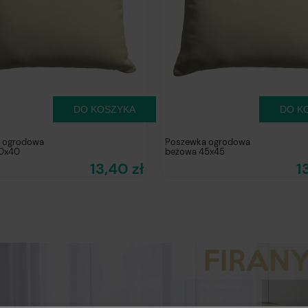
DO KOSZYKA
DO K
 ogrodowa
Poszewka ogrodowa
0x40
beżowa 45x45
13,40 zł
1