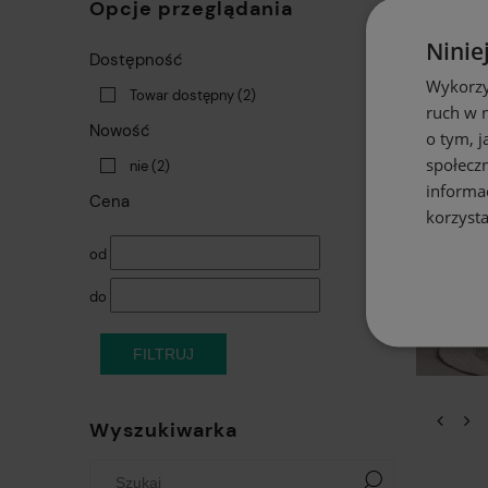
Opcje przeglądania
Ninie
Dostępność
Wykorzy
Towar dostępny
(2)
ruch w n
Nowość
o tym, 
społecz
nie
(2)
informa
Cena
korzysta
od
do
FILTRUJ
Wyszukiwarka