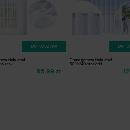
DO KOSZYKA
DO K
towa biała woal
Firana gotowa biała woal
na żabki
500x240 przelotki
95,99 zł
12