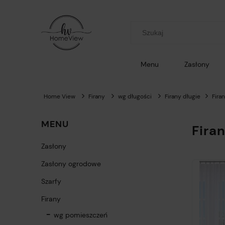
Menu
Zasłony
Home View
Firany
wg długości
Firany długie
Fira
MENU
Fira
Zasłony
Zasłony ogrodowe
Szarfy
Firany
wg pomieszczeń