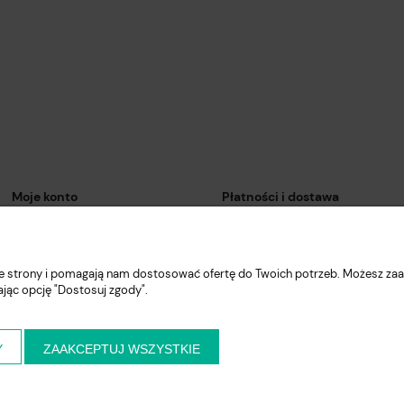
Moje konto
Płatności i dostawa
Twoje zamówienia
Formy płatności
Ustawienia konta
Czas i koszty dostawy
nie strony i pomagają nam dostosować ofertę do Twoich potrzeb. Możesz zaa
Przechowalnia
Czas realizacji zamówienia
ając opcję "Dostosuj zgody".
Y
ZAAKCEPTUJ WSZYSTKIE