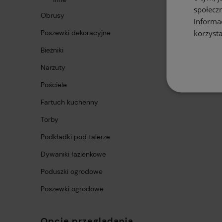
społecz
Obrusy
informa
korzysta
Poszewki dekoracyjne
Bieżniki
Narzuty
Pościele
Fartuch kuchenny
Torby
Podkładki pod talerze
Dywaniki łazienkowe
Poduszki ogrodowe
Poszewki ogrodowe
Opcje przeglądania