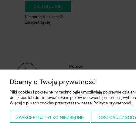
ZALOGUJ SIĘ
Nie pamiętasz hasła?
Zarejestruj się
Pomoc
Regulaminy
Dbamy o Twoją prywatność
Polityka prywatności
Pliki cookies i pokrewne im technologie umożliwiają poprawne działa
Zwroty i reklamacje
do sklepu lub dostosować użycie plików do swoich preferencji, wybier
Więcej o plikach cookies przeczytasz w naszej Polityce prywatności.
ZAAKCEPTUJ TYLKO NIEZBĘDNE
DOSTOSUJ ZGOD