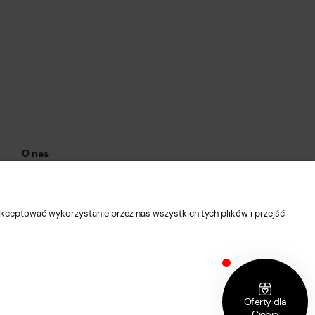
O nas
Kontakt i dane firmy
O firmie
kceptować wykorzystanie przez nas wszystkich tych plików i przejść
Facebook
Instagram
Blog