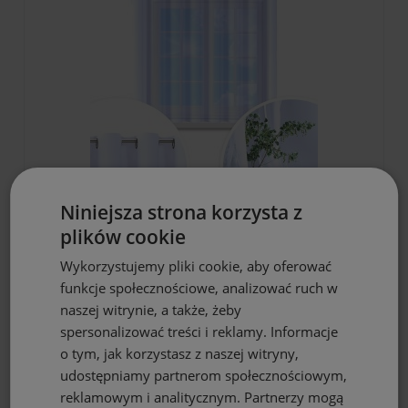
DO KOSZYKA
Niniejsza strona korzysta z
plików cookie
Firana gotowa biała woal 300x150
przelotki
Wykorzystujemy pliki cookie, aby oferować
47,97 zł
funkcje społecznościowe, analizować ruch w
naszej witrynie, a także, żeby
spersonalizować treści i reklamy. Informacje
o tym, jak korzystasz z naszej witryny,
udostępniamy partnerom społecznościowym,
reklamowym i analitycznym. Partnerzy mogą