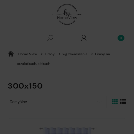
Home View
Firany
wg zawieszenia
Firany na
przelotkach, kółkach
300x150