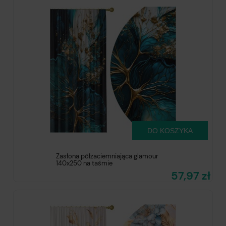
DO KOSZYKA
Zasłona półzaciemniająca glamour
140x250 na taśmie
57,97 zł