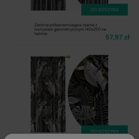
DO KOSZYKA
Zasłona półzaciemniająca czarna z
motywem geometrycznym 140x250 na
taśmie
57,97 zł
DO KOSZYKA