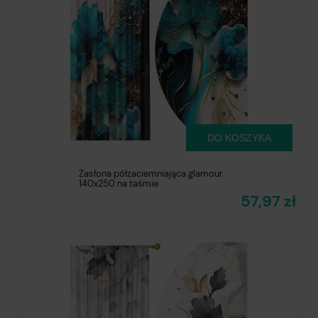
DO KOSZYKA
Zasłona półzaciemniająca glamour
140x250 na taśmie
57,97 zł