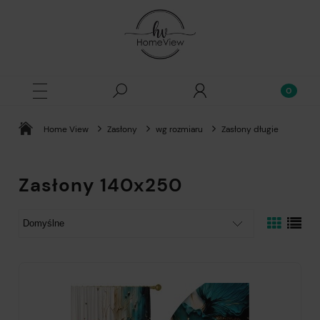
Home View
Zasłony
wg rozmiaru
Zasłony długie
Zasłony 140x250