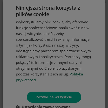
Zasłona półzaciemniająca czarna z
Niniejsza strona korzysta z
motywem liści 140x250 na taśmie
plików cookie
57,97 zł
Wykorzystujemy pliki cookie, aby oferować
funkcje społecznościowe, analizować ruch w
naszej witrynie, a także, żeby
spersonalizować treści i reklamy. Informacje
o tym, jak korzystasz z naszej witryny,
udostępniamy partnerom społecznościowym,
reklamowym i analitycznym. Partnerzy mogą
połączyć te informacje z innymi danymi
otrzymanymi od Ciebie lub uzyskanymi
podczas korzystania z ich usług.
Polityka
prywatności
DO KOSZYKA
Zezwól na wszystkie
Zasłona półzaciemniająca czarna,
140x250 cm, na taśmie
Ustawienia zaawansowane