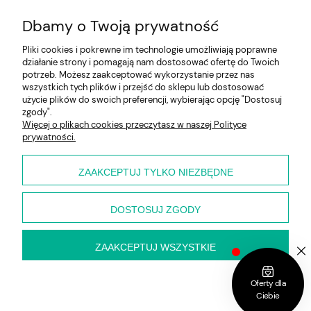
Dbamy o Twoją prywatność
Pliki cookies i pokrewne im technologie umożliwiają poprawne
działanie strony i pomagają nam dostosować ofertę do Twoich
potrzeb. Możesz zaakceptować wykorzystanie przez nas
wszystkich tych plików i przejść do sklepu lub dostosować
użycie plików do swoich preferencji, wybierając opcję "Dostosuj
Pomoc
zgody".
Więcej o plikach cookies przeczytasz w naszej Polityce
prywatności.
Moje konto
Płatności i dostawa
ZAAKCEPTUJ TYLKO NIEZBĘDNE
O nas
DOSTOSUJ ZGODY
ZAAKCEPTUJ WSZYSTKIE
pokaż pełną wersję strony