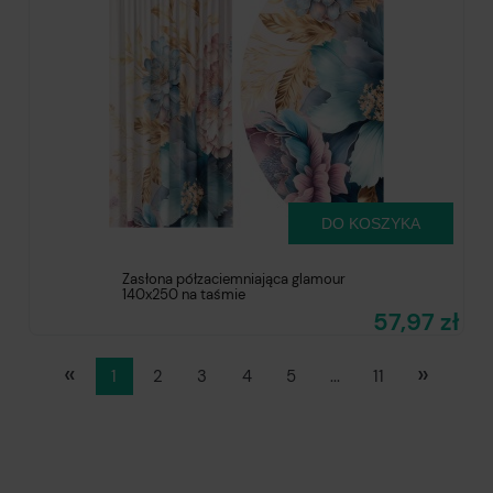
DO KOSZYKA
Zasłona półzaciemniająca glamour
140x250 na taśmie
57,97 zł
«
»
1
2
3
4
5
...
11