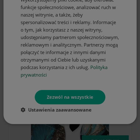
funkcje społecznościowe, analizować ruch w
naszej witrynie, a także, żeby
DO KOSZYKA
spersonalizować treści i reklamy. Informacje
o tym, jak korzystasz z naszej witryny,
Obrus plamoodporny motyw
udostępniamy partnerom społecznościowym,
kwiatowy 140x300
reklamowym i analitycznym. Partnerzy mogą
79,99 zł
połączyć te informacje z innymi danymi
otrzymanymi od Ciebie lub uzyskanymi
podczas korzystania z ich usług.
Polityka
prywatności
Zezwól na wszystkie
Ustawienia zaawansowane