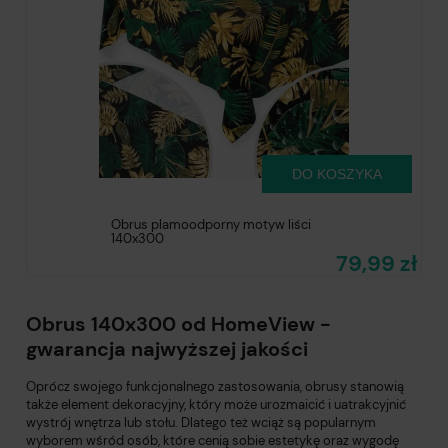
DO KOSZYKA
Obrus plamoodporny motyw liści
140x300
79,99 zł
Obrus 140x300 od HomeView -
gwarancja najwyższej jakości
Oprócz swojego funkcjonalnego zastosowania, obrusy stanowią
także element dekoracyjny, który może urozmaicić i uatrakcyjnić
wystrój wnętrza lub stołu. Dlatego też wciąż są popularnym
wyborem wśród osób, które cenią sobie estetykę oraz wygodę