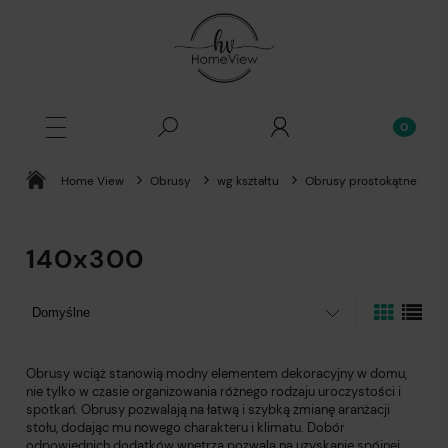
Home View
Obrusy
wg kształtu
Obrusy prostokątne
140x300
Obrusy wciąż stanowią modny elementem dekoracyjny w domu,
nie tylko w czasie organizowania różnego rodzaju uroczystości i
spotkań. Obrusy pozwalają na łatwą i szybką zmianę aranżacji
stołu, dodając mu nowego charakteru i klimatu. Dobór
odpowiednich dodatków wnętrza pozwala na uzyskanie spójnej