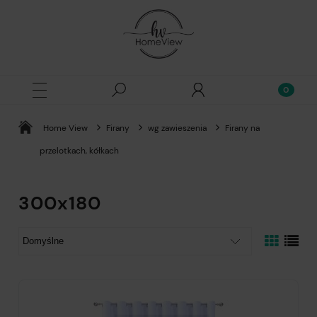
Home View
Firany
wg zawieszenia
Firany na
przelotkach, kółkach
300x180