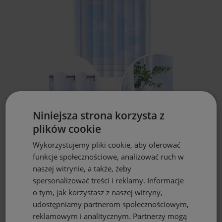
DO KOSZYKA
Niniejsza strona korzysta z
plików cookie
Firana gotowa biała woal 300x180
przelotki
Wykorzystujemy pliki cookie, aby oferować
51,97 zł
funkcje społecznościowe, analizować ruch w
naszej witrynie, a także, żeby
spersonalizować treści i reklamy. Informacje
o tym, jak korzystasz z naszej witryny,
udostępniamy partnerom społecznościowym,
reklamowym i analitycznym. Partnerzy mogą