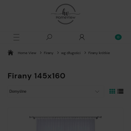
Home View
Firany
wg długości
Firany krótkie
Firany 145x160