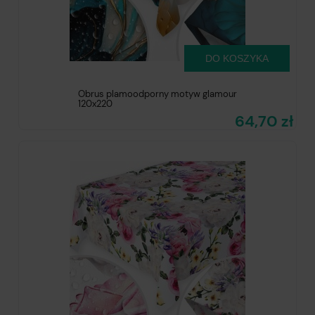
DO KOSZYKA
Obrus plamoodporny motyw glamour
120x220
64,70 zł