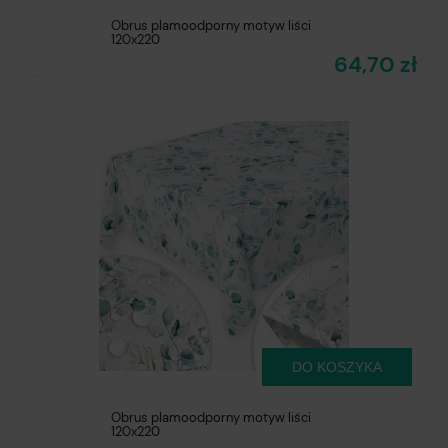
Obrus plamoodporny motyw liści
120x220
64,70 zł
DO KOSZYKA
Obrus plamoodporny motyw liści
120x220