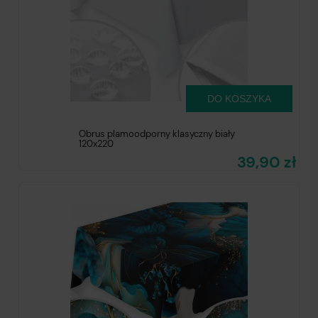
DO KOSZYKA
Obrus plamoodporny klasyczny biały
120x220
39,90 zł