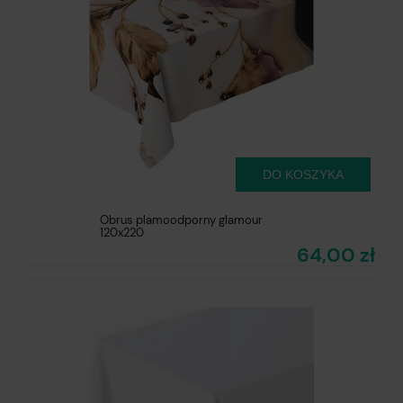
DO KOSZYKA
Obrus plamoodporny glamour
120x220
64,00 zł