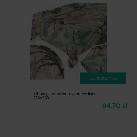
DO KOSZYKA
Obrus plamoodporny motyw liści
120x220
64,70 zł