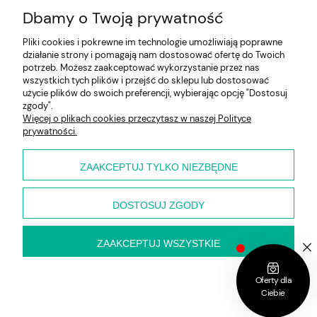
Dbamy o Twoją prywatność
Pliki cookies i pokrewne im technologie umożliwiają poprawne
działanie strony i pomagają nam dostosować ofertę do Twoich
potrzeb. Możesz zaakceptować wykorzystanie przez nas
wszystkich tych plików i przejść do sklepu lub dostosować
użycie plików do swoich preferencji, wybierając opcję "Dostosuj
Pomoc
zgody".
Więcej o plikach cookies przeczytasz w naszej Polityce
prywatności.
Moje konto
Płatności i dostawa
ZAAKCEPTUJ TYLKO NIEZBĘDNE
O nas
DOSTOSUJ ZGODY
ZAAKCEPTUJ WSZYSTKIE
pokaż pełną wersję strony
Sklep internetowy Shoper Premium