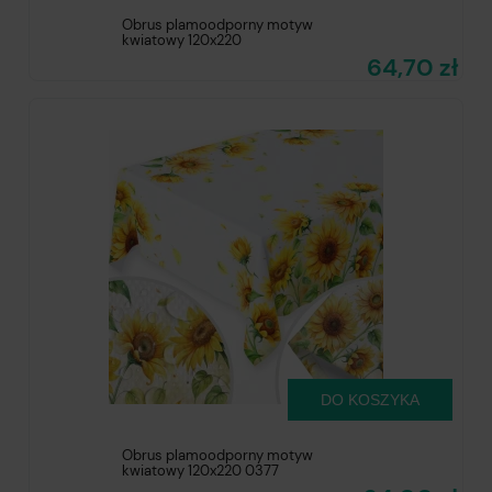
Obrus plamoodporny motyw
kwiatowy 120x220
64,70 zł
DO KOSZYKA
Obrus plamoodporny motyw
kwiatowy 120x220 0377