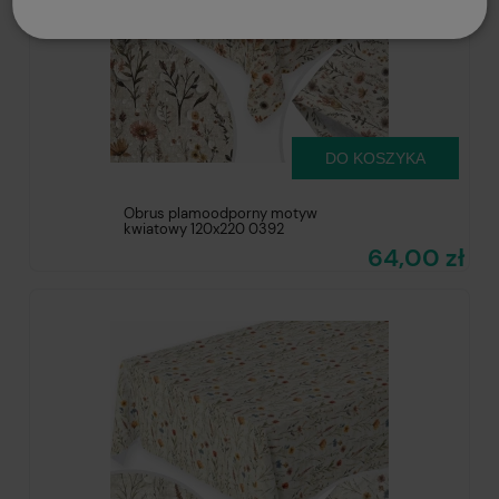
DO KOSZYKA
Obrus plamoodporny motyw
kwiatowy 120x220 0392
64,00 zł