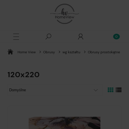
Home View
Obrusy
wg kształtu
Obrusy prostokątne
120x220