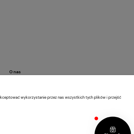
O nas
Kontakt i dane firmy
O firmie
kceptować wykorzystanie przez nas wszystkich tych plików i przejść
Facebook
Instagram
Blog