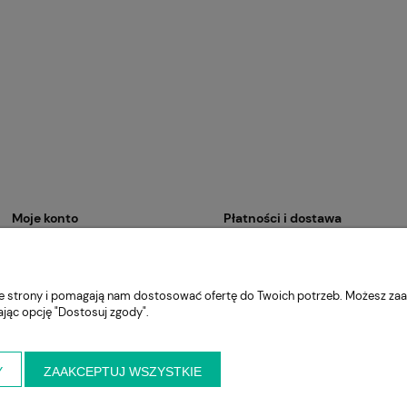
Moje konto
Płatności i dostawa
Twoje zamówienia
Formy płatności
Ustawienia konta
Czas i koszty dostawy
nie strony i pomagają nam dostosować ofertę do Twoich potrzeb. Możesz zaa
Przechowalnia
Czas realizacji zamówienia
ając opcję "Dostosuj zgody".
Y
ZAAKCEPTUJ WSZYSTKIE