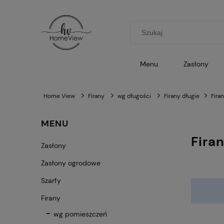
Menu
Zasłony
Home View
Firany
wg długości
Firany długie
Fira
MENU
Fira
Zasłony
Zasłony ogrodowe
Szarfy
Firany
wg pomieszczeń