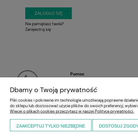
ZALOGUJ SIĘ
Nie pamiętasz hasła?
Zarejestruj się
Pomoc
Regulaminy
Dbamy o Twoją prywatność
Polityka prywatności
Pliki cookies i pokrewne im technologie umożliwiają poprawne działa
Zwroty i reklamacje
do sklepu lub dostosować użycie plików do swoich preferencji, wybier
Więcej o plikach cookies przeczytasz w naszej Polityce prywatności.
ZAAKCEPTUJ TYLKO NIEZBĘDNE
DOSTOSUJ ZGOD