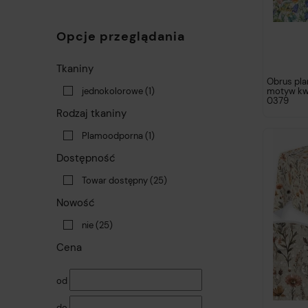
Opcje przeglądania
Tkaniny
Obrus pl
jednokolorowe
(1)
motyw kw
0379
Rodzaj tkaniny
Plamoodporna
(1)
Dostępność
Towar dostępny
(25)
Nowość
nie
(25)
Cena
od
do