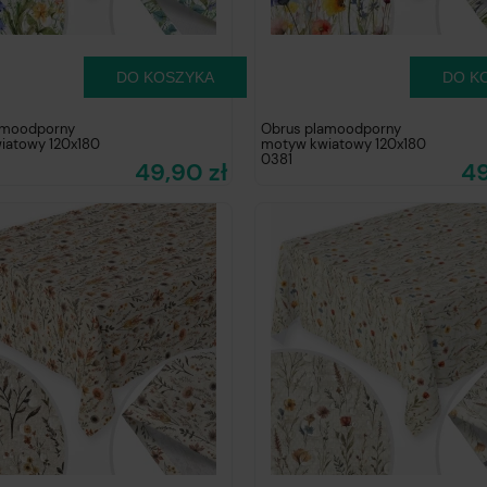
DO KOSZYKA
DO K
amoodporny
Obrus plamoodporny
iatowy 120x180
motyw kwiatowy 120x180
0381
49,90 zł
49