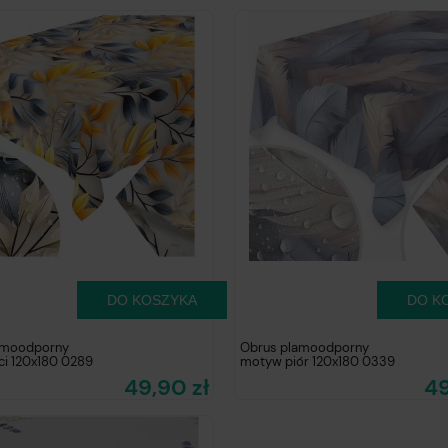
DO KOSZYKA
DO K
amoodporny
Obrus plamoodporny
ci 120x180 0289
motyw piór 120x180 0339
49,90 zł
49