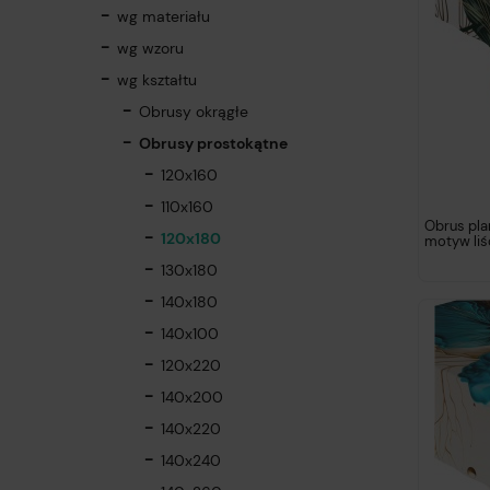
wg materiału
wg wzoru
wg kształtu
Obrusy okrągłe
Obrusy prostokątne
120x160
110x160
Obrus pl
120x180
motyw liś
130x180
140x180
140x100
120x220
140x200
140x220
140x240