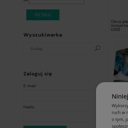
FILTRUJ
Obrus pl
motyw kw
0392
Wyszukiwarka
Zaloguj się
E-mail:
Ninie
Wykorzy
Hasło:
ruch w n
o tym, 
społecz