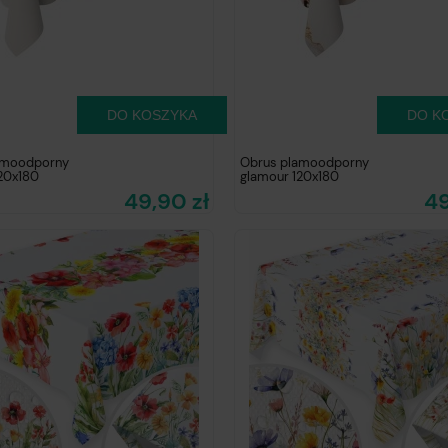
DO KOSZYKA
DO K
amoodporny
Obrus plamoodporny
20x180
glamour 120x180
49,90 zł
49