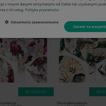
cje z innymi danymi otrzymanymi od Ciebie lub uzyskanymi pod
amoodporny
Obrus plamoodporny
nia z ich usług.
Polityka prywatności
amour 120x180
motyw kwiatowy 120x180
49,90 zł
49
Ustawienia zaawansowane
Zezwól na wszystk
DO KOSZYKA
DO K
amoodporny
Obrus plamoodporny