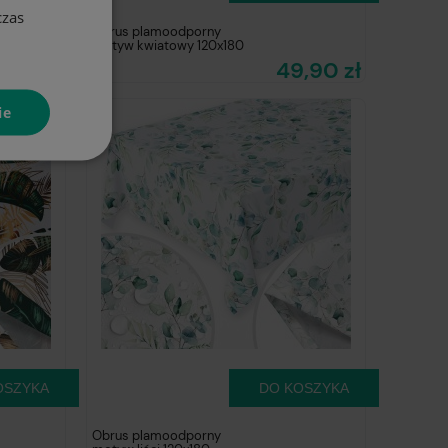
czas
Obrus plamoodporny
motyw kwiatowy 120x180
,90 zł
49,90 zł
ie
OSZYKA
DO KOSZYKA
Obrus plamoodporny