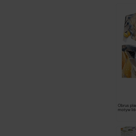
Obrus pl
motyw liś