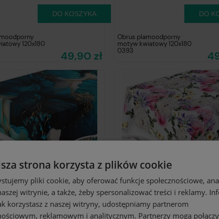
DO KOSZYKA
DO K
amoodporny
Obrus plamoodporny
iatowy 120x180
motyw kwiatowy 120x180
0393
49,90 zł
49
jsza strona korzysta z plików cookie
stujemy pliki cookie, aby oferować funkcje społecznościowe, an
aszej witrynie, a także, żeby spersonalizować treści i reklamy. In
jak korzystasz z naszej witryny, udostępniamy partnerom
DO KOSZYKA
DO K
nościowym, reklamowym i analitycznym. Partnerzy mogą połączy