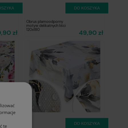
OSZYKA
DO KOSZYKA
Obrus plamoodporny
motyw delikatnych liści
120x180
,90 zł
49,90 zł
alizować
formacje
OSZYKA
DO KOSZYKA
ć te