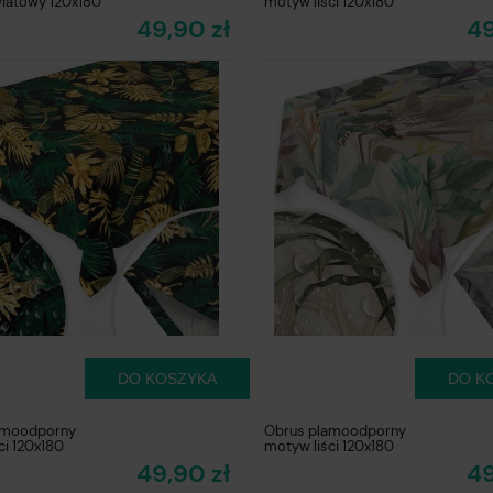
iatowy 120x180
motyw liści 120x180
49,90 zł
49
DO KOSZYKA
DO K
amoodporny
Obrus plamoodporny
ci 120x180
motyw liści 120x180
49,90 zł
49