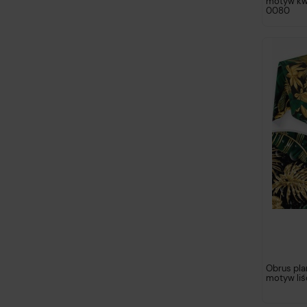
motyw kw
0080
Obrus pl
motyw liś