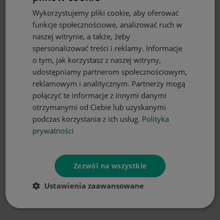
Wykorzystujemy pliki cookie, aby oferować
funkcje społecznościowe, analizować ruch w
naszej witrynie, a także, żeby
spersonalizować treści i reklamy. Informacje
o tym, jak korzystasz z naszej witryny,
DO KOSZYKA
udostępniamy partnerom społecznościowym,
reklamowym i analitycznym. Partnerzy mogą
Firana gotowa biała woal 300x270
połączyć te informacje z innymi danymi
przelotki
otrzymanymi od Ciebie lub uzyskanymi
69,90 zł
podczas korzystania z ich usług.
Polityka
prywatności
Zezwól na wszystkie
Ustawienia zaawansowane