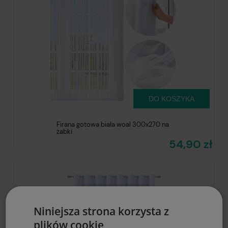
DO KOSZYKA
Firana gotowa biała woal 300x270 na
żabki
54,90 zł
Niniejsza strona korzysta z
plików cookie