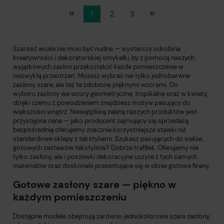
«
»
1
2
3
Szarość wcale nie musi być nudna — wystarczy odrobina
kreatywności i dekoratorskiej smykałki, by z pomocą naszych
wyjątkowych zasłon przekształcić każde pomieszczenie w
niezwykłą przestrzeń. Możesz wybrać nie tylko jednobarwne
zasłony szare, ale też te zdobione pięknymi wzorami. Do
wyboru zasłony we wzory geometryczne, tropikalne oraz w kwiaty,
dzięki czemu z powodzeniem znajdziesz motyw pasujący do
większości wnętrz. Niewątpliwą zaletą naszych produktów jest
przystępna cena — jako producent zajmujący się sprzedażą
bezpośrednią oferujemy znacznie korzystniejsze stawki niż
standardowe sklepy z tekstyliami. Szukasz pasujących do siebie,
gotowych zestawów tekstyliów? Dobrze trafiłeś. Oferujemy nie
tylko zasłony, ale i poszewki dekoracyjne uszyte z tych samych
materiałów oraz doskonale prezentujące się w oknie gotowe firany.
Gotowe zasłony szare — piękno w
każdym pomieszczeniu
Dostępne modele obejmują zarówno jednokolorowe szare zasłony,