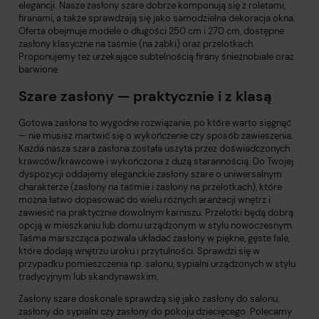
elegancji. Nasze zasłony szare dobrze komponują się z roletami,
firanami, a także sprawdzają się jako samodzielna dekoracja okna.
Oferta obejmuje modele o długości 250 cm i 270 cm, dostępne
zasłony klasyczne na taśmie (na żabki) oraz przelotkach.
Proponujemy też urzekające subtelnością firany śnieżnobiałe oraz
barwione.
Szare zasłony — praktycznie i z klasą
Gotowa zasłona to wygodne rozwiązanie, po które warto sięgnąć
— nie musisz martwić się o wykończenie czy sposób zawieszenia.
Każda nasza szara zasłona została uszyta przez doświadczonych
krawców/krawcowe i wykończona z dużą starannością. Do Twojej
dyspozycji oddajemy eleganckie zasłony szare o uniwersalnym
charakterze (zasłony na taśmie i zasłony na przelotkach), które
można łatwo dopasować do wielu różnych aranżacji wnętrz i
zawiesić na praktycznie dowolnym karniszu. Przelotki będą dobrą
opcją w mieszkaniu lub domu urządzonym w stylu nowoczesnym.
Taśma marszcząca pozwala układać zasłony w piękne, gęste fale,
które dodają wnętrzu uroku i przytulności. Sprawdzi się w
przypadku pomieszczenia np. salonu, sypialni urządzonych w stylu
tradycyjnym lub skandynawskim.
Zasłony szare doskonale sprawdzą się jako
zasłony do salonu
,
zasłony do sypialni
czy
zasłony do pokoju dziecięcego
. Polecamy