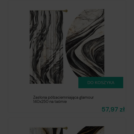
DO KOSZYKA
Zasłona półzaciemniająca glamour
140x250 na taśmie
57,97 zł