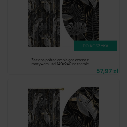
DO KOSZYKA
Zasłona półzaciemniająca czarna z
motywem liści 140x240 na taśmie
57,97 zł