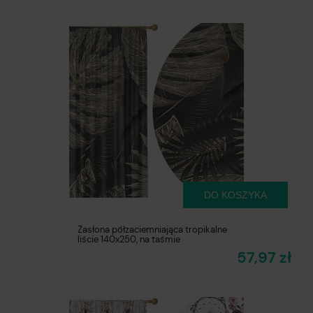
DO KOSZYKA
Zasłona półzaciemniająca tropikalne
liście 140x250, na taśmie
57,97 zł