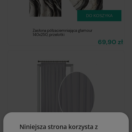
DO KOSZYKA
Zasłona półzaciemniająca glamour
140x250, przelotki
69,90 zł
Niniejsza strona korzysta z
DO KOSZYKA