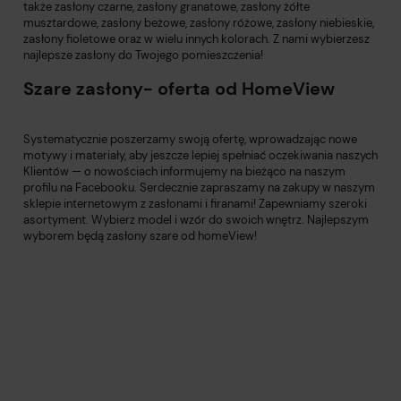
także
zasłony czarne
,
zasłony granatowe
,
zasłony żółte
musztardowe
,
zasłony beżowe
,
zasłony różowe
,
zasłony niebieskie
,
zasłony fioletowe
oraz w wielu innych kolorach. Z nami wybierzesz
najlepsze zasłony do Twojego pomieszczenia!
Szare zasłony- oferta od HomeView
Systematycznie poszerzamy swoją ofertę, wprowadzając nowe
motywy i materiały, aby jeszcze lepiej spełniać oczekiwania naszych
Klientów — o nowościach informujemy na bieżąco na naszym
profilu na Facebooku. Serdecznie zapraszamy na zakupy w naszym
sklepie internetowym z zasłonami i firanami! Zapewniamy szeroki
asortyment. Wybierz model i wzór do swoich wnętrz. Najlepszym
wyborem będą zasłony szare od homeView!