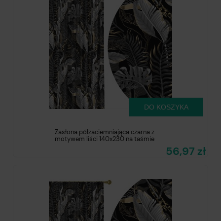
DO KOSZYKA
Zasłona półzaciemniająca czarna z
motywem liści 140x230 na taśmie
56,97 zł