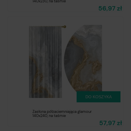
140x230, na taśmie
56,97 zł
DO KOSZYKA
Zasłona półzaciemniająca glamour
140x240, na taśmie
57,97 zł