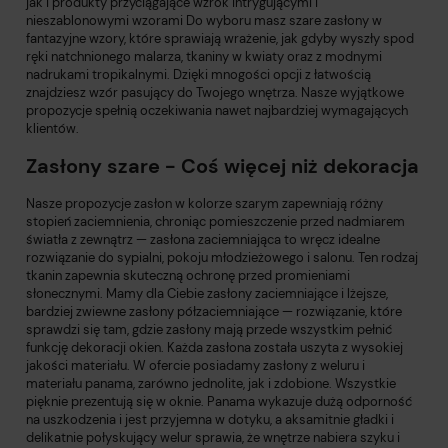
jak i produkty przyciągające wzrok intrygującymi i
nieszablonowymi wzorami Do wyboru masz szare zasłony w
fantazyjne wzory, które sprawiają wrażenie, jak gdyby wyszły spod
ręki natchnionego malarza, tkaniny w kwiaty oraz z modnymi
nadrukami tropikalnymi. Dzięki mnogości opcji z łatwością
znajdziesz wzór pasujący do Twojego wnętrza. Nasze wyjątkowe
propozycje spełnią oczekiwania nawet najbardziej wymagających
klientów.
Zasłony szare - Coś więcej niż dekoracja
Nasze propozycje zasłon w kolorze szarym zapewniają różny
stopień zaciemnienia, chroniąc pomieszczenie przed nadmiarem
światła z zewnątrz — zasłona zaciemniająca to wręcz idealne
rozwiązanie do sypialni, pokoju młodzieżowego i salonu. Ten rodzaj
tkanin zapewnia skuteczną ochronę przed promieniami
słonecznymi. Mamy dla Ciebie zasłony zaciemniające i lżejsze,
bardziej zwiewne zasłony półzaciemniające — rozwiązanie, które
sprawdzi się tam, gdzie zasłony mają przede wszystkim pełnić
funkcję dekoracji okien. Każda zasłona została uszyta z wysokiej
jakości materiału. W ofercie posiadamy
zasłony z weluru
i
materiału panama, zarówno jednolite, jak i zdobione. Wszystkie
pięknie prezentują się w oknie. Panama wykazuje dużą odporność
na uszkodzenia i jest przyjemna w dotyku, a aksamitnie gładki i
delikatnie połyskujący welur sprawia, że wnętrze nabiera szyku i