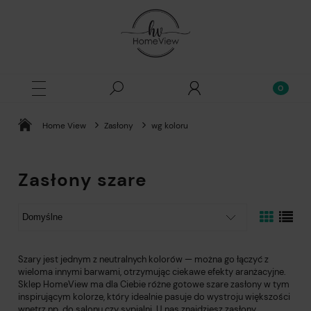
Home View
Zasłony
wg koloru
Zasłony szare
Szary jest jednym z neutralnych kolorów — można go łączyć z
wieloma innymi barwami, otrzymując ciekawe efekty aranżacyjne.
Sklep HomeView ma dla Ciebie różne gotowe szare zasłony w tym
inspirującym kolorze, który idealnie pasuje do wystroju większości
wnętrz np. do salonu czy sypialni. U nas znajdziesz zasłony