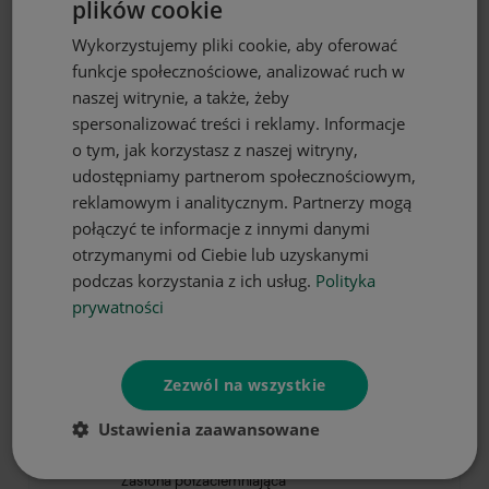
plików cookie
Wykorzystujemy pliki cookie, aby oferować
Zasłona półzaciemniająca szara,
140x250 cm, na taśmie
funkcje społecznościowe, analizować ruch w
45,00 zł
naszej witrynie, a także, żeby
spersonalizować treści i reklamy. Informacje
o tym, jak korzystasz z naszej witryny,
udostępniamy partnerom społecznościowym,
reklamowym i analitycznym. Partnerzy mogą
połączyć te informacje z innymi danymi
otrzymanymi od Ciebie lub uzyskanymi
podczas korzystania z ich usług.
Polityka
prywatności
Zezwól na wszystkie
DO KOSZYKA
Ustawienia zaawansowane
Zasłona półzaciemniająca