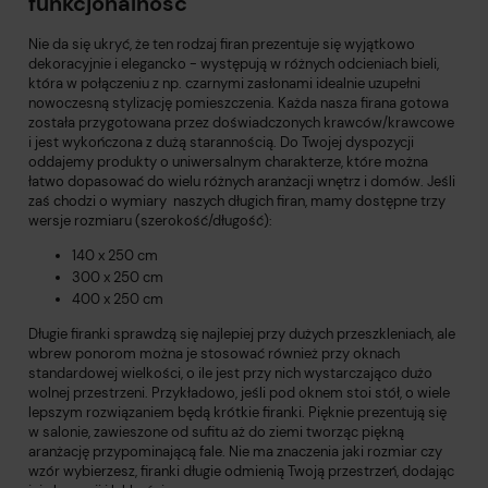
funkcjonalność
Nie da się ukryć, że ten rodzaj firan prezentuje się wyjątkowo
dekoracyjnie i elegancko - występują w różnych odcieniach bieli,
która w połączeniu z np. czarnymi zasłonami idealnie uzupełni
nowoczesną stylizację pomieszczenia. Każda nasza firana gotowa
została przygotowana przez doświadczonych krawców/krawcowe
i jest wykończona z dużą starannością. Do Twojej dyspozycji
oddajemy produkty o uniwersalnym charakterze, które można
łatwo dopasować do wielu różnych aranżacji wnętrz i domów. Jeśli
zaś chodzi o wymiary naszych długich firan, mamy dostępne trzy
wersje rozmiaru (szerokość/długość):
140 x 250 cm
300 x 250 cm
400 x 250 cm
Długie firanki sprawdzą się najlepiej przy dużych przeszkleniach, ale
wbrew ponorom można je stosować również przy oknach
standardowej wielkości, o ile jest przy nich wystarczająco dużo
wolnej przestrzeni. Przykładowo, jeśli pod oknem stoi stół, o wiele
lepszym rozwiązaniem będą krótkie firanki. Pięknie prezentują się
w salonie, zawieszone od sufitu aż do ziemi tworząc piękną
aranżację przypominającą fale. Nie ma znaczenia jaki rozmiar czy
wzór wybierzesz, firanki długie odmienią Twoją przestrzeń, dodając