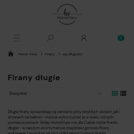
Home View
Firany
wg długości
Firany długie
Długie firany sprawdzają się zarówno przy zwykłych oknach, jak i
drzwiach na balkon - można wykorzystać je w wielu różnych
pomieszczeniach. Sklep HomeView ma dla Ciebie różne firanki
długie - w naszym asortymencie znajdziesz gotowe firany
wykonane z wysokiej jakości półprzezroczystych tkanin.