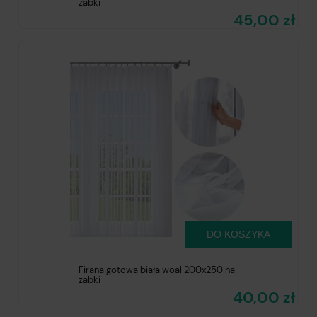
żabki
45,00 zł
DO KOSZYKA
Firana gotowa biała woal 200x250 na
żabki
40,00 zł