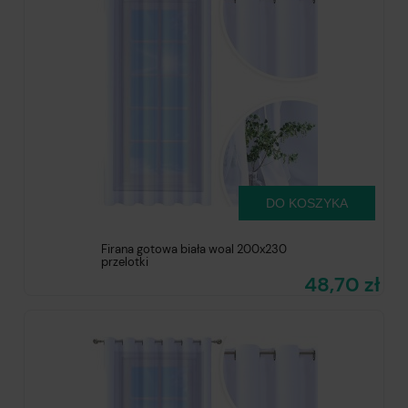
DO KOSZYKA
Firana gotowa biała woal 200x230
przelotki
48,70 zł