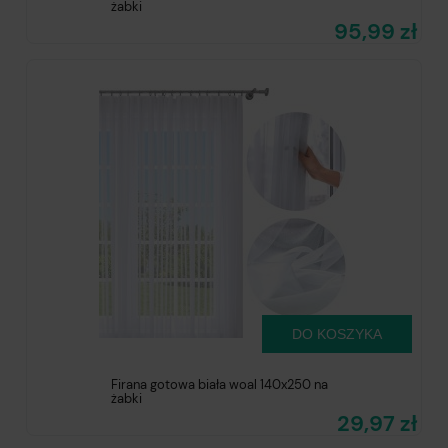
żabki
95,99 zł
DO KOSZYKA
Firana gotowa biała woal 140x250 na
żabki
29,97 zł