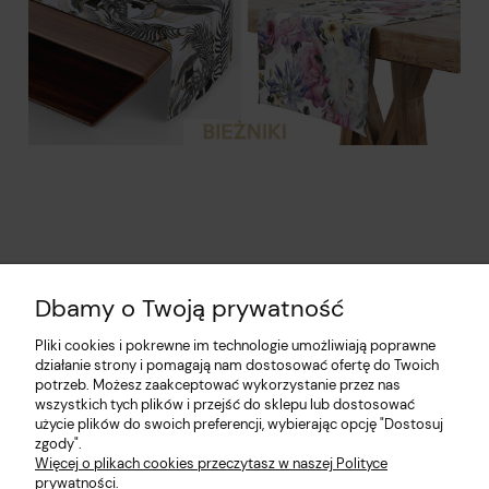
Dbamy o Twoją prywatność
Pliki cookies i pokrewne im technologie umożliwiają poprawne
działanie strony i pomagają nam dostosować ofertę do Twoich
potrzeb. Możesz zaakceptować wykorzystanie przez nas
wszystkich tych plików i przejść do sklepu lub dostosować
użycie plików do swoich preferencji, wybierając opcję "Dostosuj
Pomoc
zgody".
Więcej o plikach cookies przeczytasz w naszej Polityce
prywatności.
Moje konto