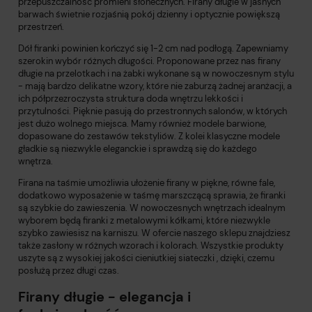
przepuszczalność promieni słonecznych. Firany długie w jasnych
barwach świetnie rozjaśnią pokój dzienny i optycznie powiększą
przestrzeń.
Dół firanki powinien kończyć się 1-2 cm nad podłogą. Zapewniamy
szerokin wybór różnych długości. Proponowane przez nas firany
długie na przelotkach i na żabki wykonane są w nowoczesnym stylu
- mają bardzo delikatne wzory, które nie zaburzą żadnej aranżacji, a
ich półprzezroczysta struktura doda wnętrzu lekkości i
przytulności. Pięknie pasują do przestronnych salonów, w których
jest dużo wolnego miejsca. Mamy również modele barwione,
dopasowane do zestawów tekstyliów. Z kolei klasyczne modele
gładkie są niezwykle eleganckie i sprawdzą się do każdego
wnętrza.
Firana na taśmie
umożliwia ułożenie firany w piękne, równe fale,
dodatkowo wyposażenie w taśmę marszczącą sprawia, że firanki
są szybkie do zawieszenia. W nowoczesnych wnętrzach idealnym
wyborem będą firanki z metalowymi kółkami, które niezwykle
szybko zawiesisz na karniszu. W ofercie naszego sklepu znajdziesz
także zasłony w różnych wzorach i kolorach. Wszystkie produkty
uszyte są z wysokiej jakości cieniutkiej siateczki , dzięki, czemu
posłużą przez długi czas.
Firany długie - elegancja i