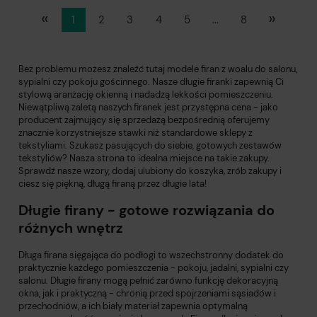
«
»
1
2
3
4
5
...
8
Bez problemu możesz znaleźć tutaj modele firan z woalu do salonu,
sypialni czy pokoju gościnnego. Nasze długie firanki zapewnią Ci
stylową aranżację okienną i nadadzą lekkości pomieszczeniu.
Niewątpliwą zaletą naszych firanek jest przystępna cena - jako
producent zajmujący się sprzedażą bezpośrednią oferujemy
znacznie korzystniejsze stawki niż standardowe sklepy z
tekstyliami. Szukasz pasujących do siebie, gotowych zestawów
tekstyliów? Nasza strona to idealna miejsce na takie zakupy.
Sprawdź nasze wzory, dodaj ulubiony do koszyka, zrób zakupy i
ciesz się piękną, długą firaną przez długie lata!
Długie firany - gotowe rozwiązania do
różnych wnętrz
Długa firana sięgająca do podłogi to wszechstronny dodatek do
praktycznie każdego pomieszczenia - pokoju, jadalni, sypialni czy
salonu. Długie firany mogą pełnić zarówno funkcję dekoracyjną
okna, jak i praktyczną - chronią przed spojrzeniami sąsiadów i
przechodniów, a ich biały materiał zapewnia optymalną