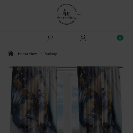
Home View
Zasłony