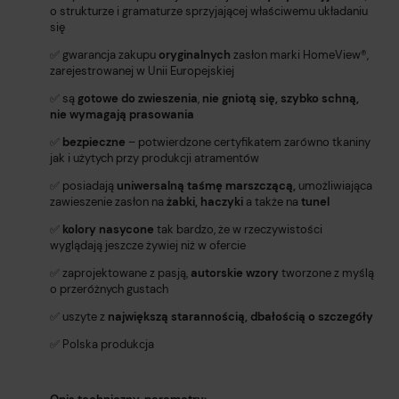
o strukturze i gramaturze sprzyjającej właściwemu układaniu
się
✅ gwarancja zakupu
oryginalnych
zasłon marki HomeView®️,
zarejestrowanej w Unii Europejskiej
✅ są
gotowe do zwieszenia
,
nie gniotą się, szybko schną,
nie wymagają prasowania
✅
bezpieczne
– potwierdzone certyfikatem zarówno tkaniny
jak i użytych przy produkcji atramentów
✅ posiadają
uniwersalną taśmę marszczącą,
umożliwiająca
zawieszenie zasłon na
żabki, haczyki
a także na
tunel
✅
kolory nasycone
tak bardzo, że w rzeczywistości
wyglądają jeszcze żywiej niż w ofercie
✅ zaprojektowane z pasją,
autorskie wzory
tworzone z myślą
o przeróżnych gustach
✅ uszyte z
największą starannością, dbałością o szczegóły
✅ Polska produkcja