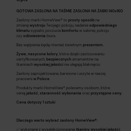
GOTOWA ZASŁONA NA TAŚMIE ZASŁONA NA ŻABKI 140x160
Zasłony marki HomeView®️ to
prosty sposób
na
zmianę
wystroju
Twojego pokoju, nadanie
odpowiedniego
klimatu
sypialni, poczucia
komfortu
w salonie, pokoju
czy
odświeżenia
biura.
Bez wątpienia będą również świetnym
prezentem.
Żywe, nasycone kolory
, które dzięki zastosowaniu
certyfikowanych,
bezpiecznych
atramentów na
tkaninach
wysokiej jakości
nie ulegają blaknięciu
Zasłony zaprojektowane, barwione i uszyte w naszej
pracowni
w Polsce.
Produkty marki HomeView®️ polecamy osobom, które
cenią
jakość,
staranność wykonania
oraz
przystępne ceny.
Cena dotyczy 1 sztuki
Dlaczego warto wybrać zasłony HomeView®️:
✅ wykonane z wyselekcjonowanej
tkaniny wysokiej jakości
,