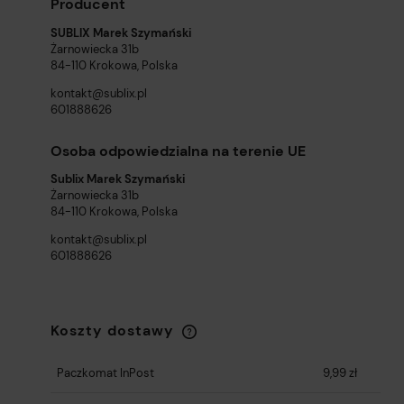
Producent
SUBLIX Marek Szymański
Żarnowiecka 31b
84-110 Krokowa, Polska
kontakt@sublix.pl
601888626
Osoba odpowiedzialna na terenie UE
Sublix Marek Szymański
Żarnowiecka 31b
84-110 Krokowa, Polska
kontakt@sublix.pl
601888626
Koszty dostawy
Cena nie zawiera ewentualnych kosztów
płatności
Paczkomat InPost
9,99 zł