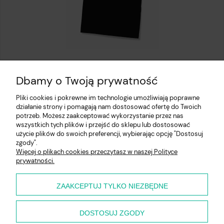
Fartuch kuchenny czarny
Dbamy o Twoją prywatność
13,97 zł
Pliki cookies i pokrewne im technologie umożliwiają poprawne
działanie strony i pomagają nam dostosować ofertę do Twoich
potrzeb. Możesz zaakceptować wykorzystanie przez nas
wszystkich tych plików i przejść do sklepu lub dostosować
użycie plików do swoich preferencji, wybierając opcję "Dostosuj
Pomoc
zgody".
Więcej o plikach cookies przeczytasz w naszej Polityce
prywatności.
Moje konto
Płatności i dostawa
ZAAKCEPTUJ TYLKO NIEZBĘDNE
O nas
DOSTOSUJ ZGODY