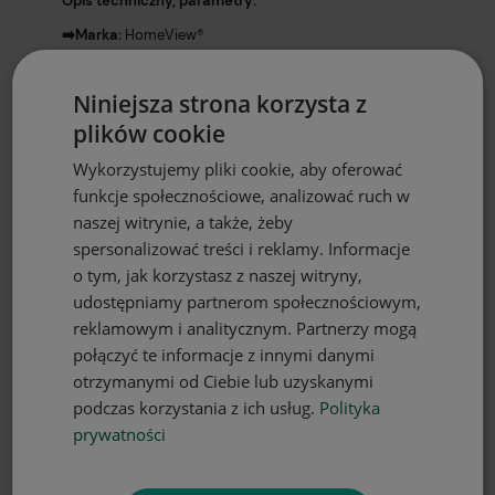
Opis techniczny, parametry:
➡️Marka:
HomeView®️
➡️Skład:
100% poliester
Niniejsza strona korzysta z
➡️Gramatura:
180g/m2
plików cookie
➡️Szerokość:
140 cm
Wykorzystujemy pliki cookie, aby oferować
➡️Wysokość:
160 cm
funkcje społecznościowe, analizować ruch w
➡️Wszyta taśma marszcząca typu smok
(marszczenie 1:2)
naszej witrynie, a także, żeby
➡️Sposób montażu:
żabki, haczyki lub tunel
spersonalizować treści i reklamy. Informacje
o tym, jak korzystasz z naszej witryny,
➡️Pielęgnacja:
Pranie w temp. do 60 stopni C.
udostępniamy partnerom społecznościowym,
➡️Wyprodukowano w Polsce
reklamowym i analitycznym. Partnerzy mogą
➡️Cena dotyczy 1 sztuki
połączyć te informacje z innymi danymi
otrzymanymi od Ciebie lub uzyskanymi
podczas korzystania z ich usług.
Polityka
✔️Projektując nasze zasłony wierzymy, że
nadadzą
niepowtarzalny klimat
każdemu wnętrzu. Doskonale
prywatności
wpasują się zarówno w te nowoczesne, jak i urządzone
klasycznie.