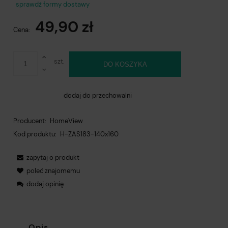
Cena nie zawiera ewentualnych kosztów płatności
sprawdź formy dostawy
49,90 zł
Cena:
szt.
DO KOSZYKA
dodaj do przechowalni
Producent:
HomeView
Kod produktu:
H-ZAS183-140x160
zapytaj o produkt
poleć znajomemu
dodaj opinię
Opis