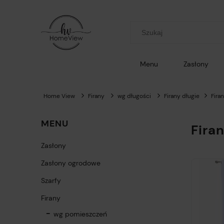
Menu
Zasłony
Home View
Firany
wg długości
Firany długie
Fira
MENU
Fira
Zasłony
Zasłony ogrodowe
Szarfy
Firany
wg pomieszczeń