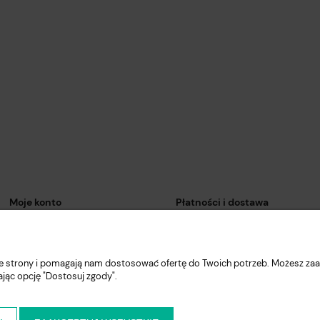
Moje konto
Płatności i dostawa
Twoje zamówienia
Formy płatności
Ustawienia konta
Czas i koszty dostawy
nie strony i pomagają nam dostosować ofertę do Twoich potrzeb. Możesz zaa
Przechowalnia
Czas realizacji zamówienia
ając opcję "Dostosuj zgody".