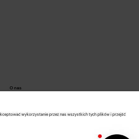
O nas
Kontakt i dane firmy
O firmie
kceptować wykorzystanie przez nas wszystkich tych plików i przejść
Facebook
Instagram
Blog