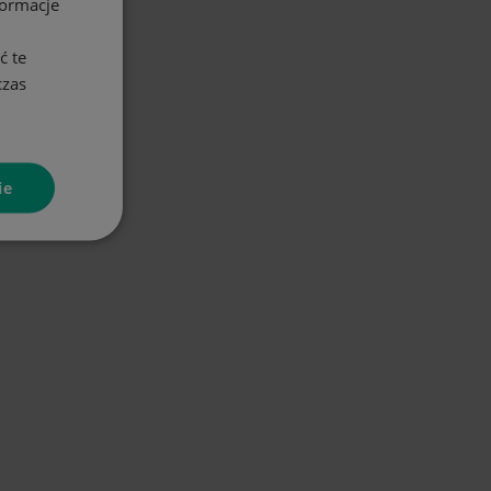
formacje
ć te
czas
ie