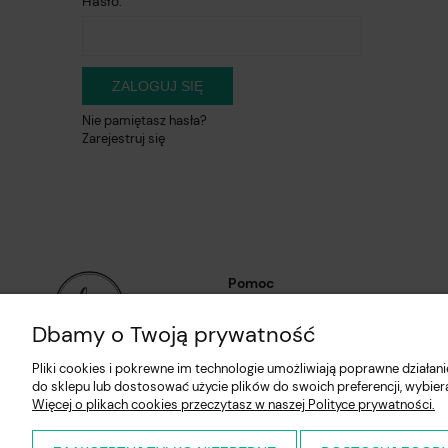
Hasło:
ZALOGUJ SIĘ
Nie pamiętasz hasła?
Zarejestruj się
Pomoc
Regulaminy
Dbamy o Twoją prywatność
Polityka prywatności
Pliki cookies i pokrewne im technologie umożliwiają poprawne działa
Zwroty i reklamacje
do sklepu lub dostosować użycie plików do swoich preferencji, wybier
Więcej o plikach cookies przeczytasz w naszej Polityce prywatności.