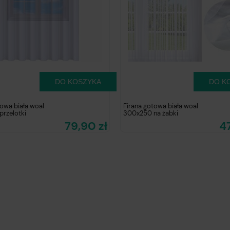
DO KOSZYKA
DO K
towa biała woal
Firana gotowa biała woal
rzelotki
300x250 na żabki
79,90 zł
47