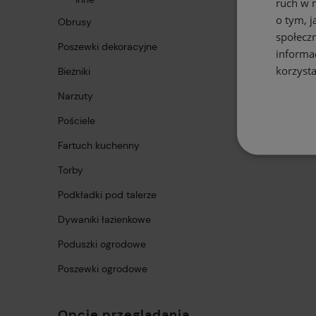
ruch w n
o tym, 
Obrusy
społecz
Poszewki dekoracyjne
informa
korzysta
Bieżniki
Narzuty
Pościele
Fartuch kuchenny
Torby
Podkładki pod talerze
Dywaniki łazienkowe
Poduszki ogrodowe
Poszewki ogrodowe
Opcje przeglądania