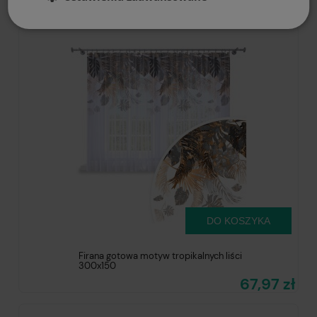
67,97 zł
DO KOSZYKA
Firana gotowa motyw tropikalnych liści
300x150
67,97 zł