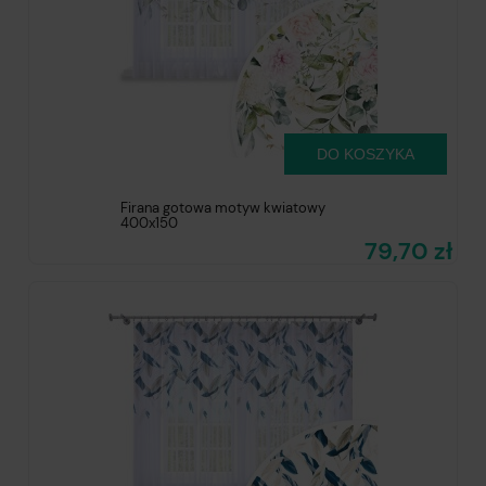
DO KOSZYKA
Firana gotowa motyw kwiatowy
400x150
79,70 zł