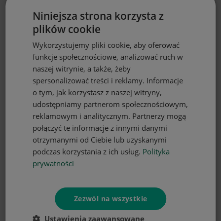
Firana gotowa motyw tropikalnych liści
Niniejsza strona korzysta z
300x150
plików cookie
67,97 zł
Wykorzystujemy pliki cookie, aby oferować
funkcje społecznościowe, analizować ruch w
naszej witrynie, a także, żeby
spersonalizować treści i reklamy. Informacje
o tym, jak korzystasz z naszej witryny,
udostępniamy partnerom społecznościowym,
reklamowym i analitycznym. Partnerzy mogą
połączyć te informacje z innymi danymi
otrzymanymi od Ciebie lub uzyskanymi
podczas korzystania z ich usług.
Polityka
prywatności
DO KOSZYKA
Zezwól na wszystkie
Firana gotowa motyw tropikalnych liści
300x150
Ustawienia zaawansowane