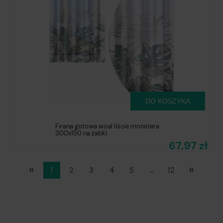
DO KOSZYKA
Firana gotowa woal liście monstera
300x150 na żabki
67,97 zł
«
»
1
2
3
4
5
...
12