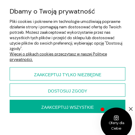
Dbamy o Twoją prywatność
Pliki cookies i pokrewne im technologie umożliwiają poprawne
działanie strony i pomagają nam dostosować ofertę do Twoich
potrzeb. Możesz zaakceptować wykorzystanie przez nas
wszystkich tych plików i przejść do sklepu lub dostosować
użycie plików do swoich preferencji, wybierając opcję "Dostosuj
Pomoc
zgody".
Więcej o plikach cookies przeczytasz w naszej Polityce
prywatności.
Moje konto
Płatności i dostawa
ZAAKCEPTUJ TYLKO NIEZBĘDNE
O nas
DOSTOSUJ ZGODY
ZAAKCEPTUJ WSZYSTKIE
pokaż pełną wersję strony