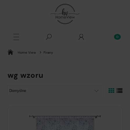
Home View
Firany
wg wzoru