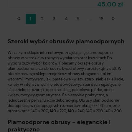
45,00 zł
«
»
1
2
3
4
5
...
18
Szeroki wybór obrusów plamoodpornych
W naszym sklepie internetowym znajdują się plamoodporne
obrusy w szerokiej w różnych wymiarach oraz kształtach Do
wyboru duży wybór kolorów. Polecamy
okrągłe obrusy
plamoodporne, oraz obrusy na kwadratowy i prostokątny stół. W
ofercie naszego sklepu znajdziesz:
obrusy
ubogacone takimi
wzorami i motywami, jak: pastelowe kwiaty, szaro-niebieskie liście,
kwiaty w intensywnych fioletowo-różowych barwach, egzotyczne
liście zielone i szare, tropikalne liście, pastelowe piórka, polne
kwiaty, motywy geometryczne. Są niezwykle praktyczne, a
jednocześnie pełnią funkcję dekoracyjną. Obrusy plamoodporne
dostępne są w następujących rozmiarach: okrągłe - 140 cm, oraz
prostokątne: 140 × 200, 140 × 220, 140 × 240, 140 × 260, 140 × 300.
Plamoodporne obrusy - eleganckie i
praktyczne