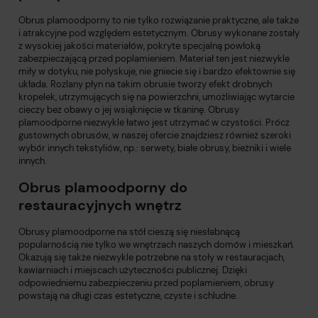
Obrus plamoodporny to nie tylko rozwiązanie praktyczne, ale także
i atrakcyjne pod względem estetycznym. Obrusy wykonane zostały
z wysokiej jakości materiałów, pokryte specjalną powłoką
zabezpieczającą przed poplamieniem. Materiał ten jest niezwykle
miły w dotyku, nie połyskuje, nie gniecie się i bardzo efektownie się
układa. Rozlany płyn na takim obrusie tworzy efekt drobnych
kropelek, utrzymujących się na powierzchni, umożliwiając wytarcie
cieczy bez obawy o jej wsiąknięcie w tkaninę. Obrusy
plamoodporne niezwykle łatwo jest utrzymać w czystości. Prócz
gustownych obrusów, w naszej ofercie znajdziesz również szeroki
wybór innych tekstyliów, np.: serwety,
białe obrusy
,
bieżniki
i wiele
innych.
Obrus plamoodporny do
restauracyjnych wnętrz
Obrusy plamoodporne na stół cieszą się niesłabnącą
popularnością nie tylko we wnętrzach naszych domów i mieszkań.
Okazują się także niezwykle potrzebne na stoły w restauracjach,
kawiarniach i miejscach użyteczności publicznej. Dzięki
odpowiedniemu zabezpieczeniu przed poplamieniem, obrusy
powstają na długi czas estetyczne, czyste i schludne.