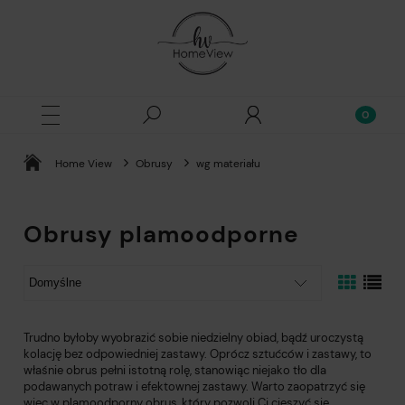
Home View
Obrusy
wg materiału
Obrusy plamoodporne
Trudno byłoby wyobrazić sobie niedzielny obiad, bądź uroczystą
kolację bez odpowiedniej zastawy. Oprócz sztućców i zastawy, to
właśnie obrus pełni istotną rolę, stanowiąc niejako tło dla
podawanych potraw i efektownej zastawy. Warto zaopatrzyć się
więc w plamoodporny obrus, który pozwoli Ci cieszyć się