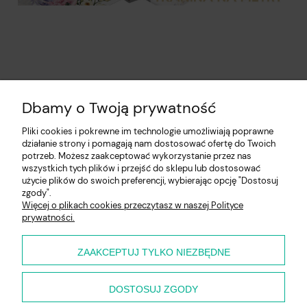
Dbamy o Twoją prywatność
Pliki cookies i pokrewne im technologie umożliwiają poprawne
działanie strony i pomagają nam dostosować ofertę do Twoich
potrzeb. Możesz zaakceptować wykorzystanie przez nas
wszystkich tych plików i przejść do sklepu lub dostosować
użycie plików do swoich preferencji, wybierając opcję "Dostosuj
Pomoc
zgody".
Więcej o plikach cookies przeczytasz w naszej Polityce
prywatności.
Moje konto
Płatności i dostawa
ZAAKCEPTUJ TYLKO NIEZBĘDNE
O nas
DOSTOSUJ ZGODY