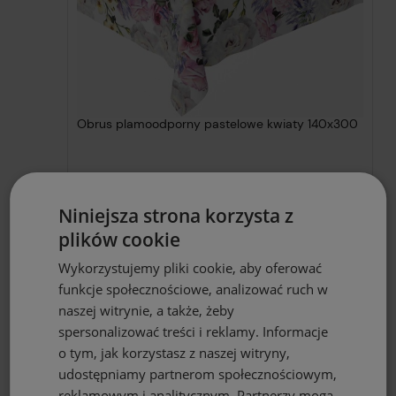
Obrus plamoodporny pastelowe kwiaty 140x300
89,90 zł
Niniejsza strona korzysta z
DO KOSZYKA
plików cookie
Wykorzystujemy pliki cookie, aby oferować
funkcje społecznościowe, analizować ruch w
naszej witrynie, a także, żeby
spersonalizować treści i reklamy. Informacje
Obrus plamoodporny pastelowe kwiaty 140x220
o tym, jak korzystasz z naszej witryny,
udostępniamy partnerom społecznościowym,
reklamowym i analitycznym. Partnerzy mogą