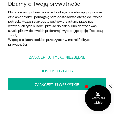
Dbamy o Twoją prywatność
Pliki cookies i pokrewne im technologie umożliwiają poprawne
Zasłona półzaciemniająca z kwiatowym
działanie strony i pomagają nam dostosować ofertę do Twoich
nadrukiem 140x160 przelotki
potrzeb. Możesz zaakceptować wykorzystanie przez nas
wszystkich tych plików i przejść do sklepu lub dostosować
użycie plików do swoich preferencji, wybierając opcję "Dostosuj
zgody".
54,90 zł
Więcej o plikach cookies przeczytasz w naszej Polityce
prywatności.
DO KOSZYKA
ZAAKCEPTUJ TYLKO NIEZBĘDNE
DOSTOSUJ ZGODY
Bieżnik z motywem kwitowym 40x140
ZAAKCEPTUJ WSZYSTKIE