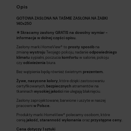
Opis
GOTOWA ZASŁONA NA TAŚMIE ZASŁONA NA ŻABKI
140x250
✴️ Skracamy zasłony GRATIS na dowolny wymiar -
informacja w dolnej części opisu.
Zasłony marki HomeView®️ to
prosty sposób
na
zmianę
wystroju
Twojego pokoju, nadanie
odpowiedniego
klimatu
sypialni, poczucia
komfortu
w salonie, pokoju
czy
odświeżenia
biura.
Bez wątpienia będą również świetnym
prezentem.
Żywe, nasycone kolory
, które dzięki zastosowaniu
certyfikowanych,
bezpiecznych
atramentów na
tkaninach
wysokiej jakości
nie ulegają blaknięciu.
Zasłony zaprojektowane, barwione i uszyte w naszej
pracowni
w Polsce.
Produkty marki HomeView®️ polecamy osobom, które
cenią
jakość,
staranność wykonania
oraz
przystępne ceny.
Cena dotyczy 1 sztuki