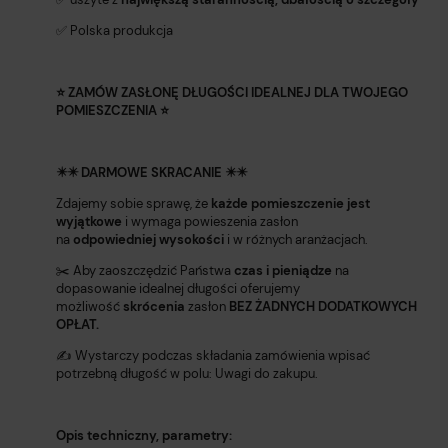
✅ Polska produkcja
⭐ ZAMÓW ZASŁONĘ DŁUGOŚCI IDEALNEJ DLA TWOJEGO
POMIESZCZENIA
⭐
✴️✴️ DARMOWE SKRACANIE
✴️✴️
Zdajemy sobie sprawę, że
każde pomieszczenie jest
wyjątkowe
i wymaga powieszenia zasłon
na
odpowiedniej
wysokości
i w różnych aranżacjach.
✂️ Aby zaoszczędzić Państwa
czas i pieniądze
na
dopasowanie idealnej długości oferujemy
możliwość
skrócenia
zasłon
BEZ ŻADNYCH DODATKOWYCH
OPŁAT.
✍️ Wystarczy podczas składania zamówienia wpisać
potrzebną długość w polu: Uwagi do zakupu.
Opis techniczny, parametry: