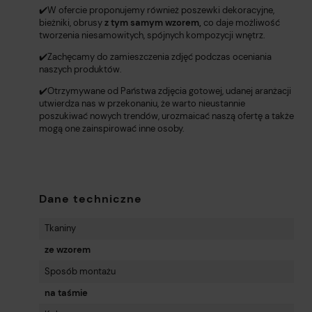
✔️W ofercie proponujemy również poszewki dekoracyjne,
bieżniki, obrusy
z tym samym wzorem,
co daje możliwość
tworzenia niesamowitych, spójnych kompozycji wnętrz.
✔️Zachęcamy do zamieszczenia zdjęć podczas oceniania
naszych produktów.
✔️Otrzymywane od Państwa zdjęcia gotowej, udanej aranżacji
utwierdza nas w przekonaniu, że warto nieustannie
poszukiwać nowych trendów, urozmaicać naszą ofertę a także
mogą one zainspirować inne osoby.
Dane techniczne
Tkaniny
ze wzorem
Sposób montażu
na taśmie