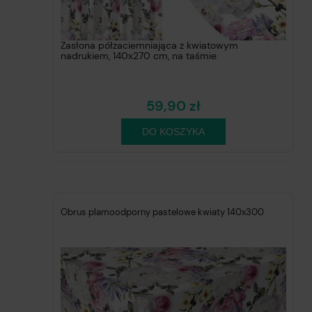
Zasłona półzaciemniająca z kwiatowym
nadrukiem, 140x270 cm, na taśmie
59,90 zł
DO KOSZYKA
Obrus plamoodporny pastelowe kwiaty 140x300