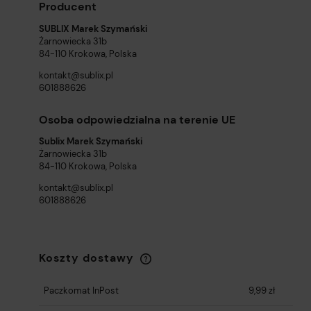
Producent
SUBLIX Marek Szymański
Żarnowiecka 31b
84-110 Krokowa, Polska
kontakt@sublix.pl
601888626
Osoba odpowiedzialna na terenie UE
Sublix Marek Szymański
Żarnowiecka 31b
84-110 Krokowa, Polska
kontakt@sublix.pl
601888626
Koszty dostawy
Cena nie zawiera ewentualnych kosztów
płatności
Paczkomat InPost
9,99 zł