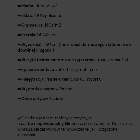
➡️Marka:
HomeView®️
➡️Skład:
100% poliester
➡️Gramatura:
180g/m2
➡️Szerokość:
140 cm
➡️Wysokość:
250 cm
(możliwość darmowego skrócenia do
dowolnej długości)
➡️Wszyta taśma marszcząca typu smok
(marszczenie 1:2)
➡️Sposób montażu:
żabki, haczyki lub tunel
➡️Pielęgnacja:
Pranie w temp. do 60 stopni C.
➡️Wyprodukowano w Polsce
➡️Cena dotyczy 1 sztuki
✔️Projektując nasze zasłony wierzymy, że
nadadzą
niepowtarzalny klimat
każdemu wnętrzu. Doskonale
wpasują się zarówno w te nowoczesne, jak i urządzone
klasycznie.