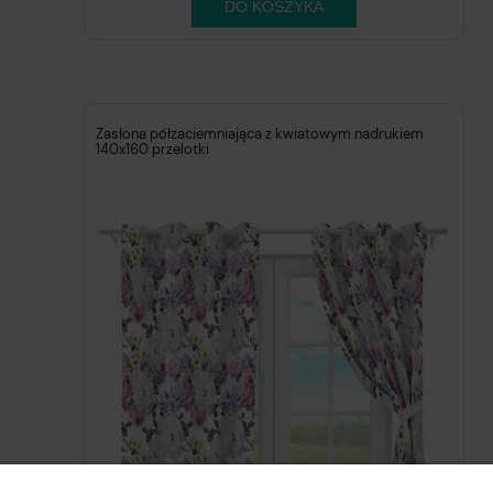
DO KOSZYKA
Zasłona półzaciemniająca z kwiatowym nadrukiem
140x160 przelotki