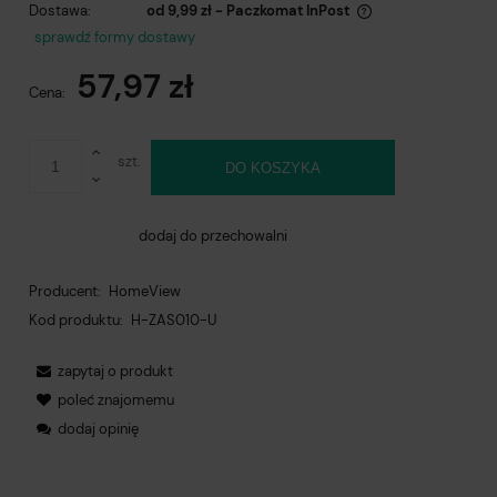
Dostawa:
od 9,99 zł
- Paczkomat InPost
Cena nie zawiera ewentualnych kosztów płatności
sprawdź formy dostawy
57,97 zł
Cena:
szt.
DO KOSZYKA
dodaj do przechowalni
Producent:
HomeView
Kod produktu:
H-ZAS010-U
zapytaj o produkt
poleć znajomemu
dodaj opinię