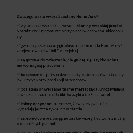
Dlaczego warto wybrać zasłony HomeView®️:
✅ wykonane z wyselekcjonowanej
tkaniny wysokiej jakości
,
o strukturze i gramaturze sprzyjającej właściwemu układaniu
się
✅ gwarancja zakupu
oryginalnych
zasłon marki HomeView®️,
zarejestrowanej w Unii Europejskiej
✅ są
gotowe do zwieszenia
,
nie gniotą się, szybko schną,
nie wymagają prasowania
✅
bezpieczne
– potwierdzone certyfikatem zarówno tkaniny
jak i użytych przy produkcji atramentów
✅ posiadają
uniwersalną taśmę marszczącą,
umożliwiająca
zawieszenie zasłon na
żabki, haczyki
a także na
tunel
✅
kolory nasycone
tak bardzo, że w rzeczywistości
wyglądają jeszcze żywiej niż w ofercie
✅ zaprojektowane z pasją,
autorskie wzory
tworzone z myślą
o przeróżnych gustach
✅ uszyte z
największą starannością, dbałością o szczegóły