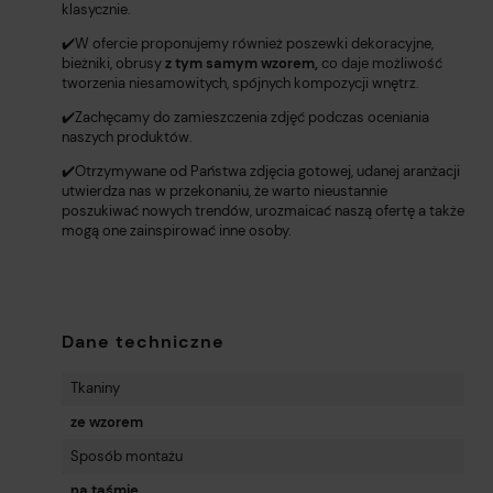
klasycznie.
✔️W ofercie proponujemy również poszewki dekoracyjne,
bieżniki, obrusy
z tym samym wzorem,
co daje możliwość
tworzenia niesamowitych, spójnych kompozycji wnętrz.
✔️Zachęcamy do zamieszczenia zdjęć podczas oceniania
naszych produktów.
✔️Otrzymywane od Państwa zdjęcia gotowej, udanej aranżacji
utwierdza nas w przekonaniu, że warto nieustannie
poszukiwać nowych trendów, urozmaicać naszą ofertę a także
mogą one zainspirować inne osoby.
Dane techniczne
Tkaniny
ze wzorem
Sposób montażu
na taśmie