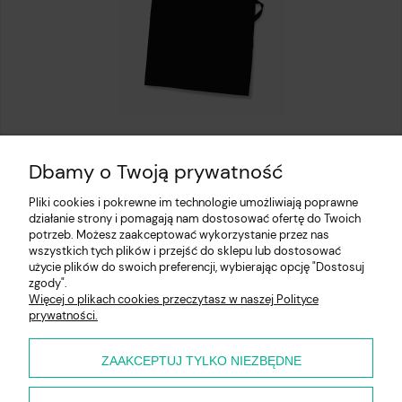
Fartuch kuchenny czarny
Dbamy o Twoją prywatność
13,97 zł
Pliki cookies i pokrewne im technologie umożliwiają poprawne
działanie strony i pomagają nam dostosować ofertę do Twoich
potrzeb. Możesz zaakceptować wykorzystanie przez nas
wszystkich tych plików i przejść do sklepu lub dostosować
użycie plików do swoich preferencji, wybierając opcję "Dostosuj
Pomoc
zgody".
Więcej o plikach cookies przeczytasz w naszej Polityce
prywatności.
Moje konto
Płatności i dostawa
ZAAKCEPTUJ TYLKO NIEZBĘDNE
O nas