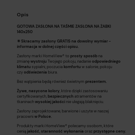
Opis
GOTOWA ZASŁONA NA TAŚMIE ZASŁONA NA ŻABKI
140x250
✴️ Skracamy zasłony GRATIS na dowolny wymiar -
informacja w dolnej części opisu.
Zasłony marki HomeView®️ to
prosty sposób
na
zmianę
wystroju
Twojego pokoju, nadanie
odpowiedniego
klimatu
sypialni, poczucia
komfortu
w salonie, pokoju
czy
odświeżenia
biura.
Bez wątpienia będą również świetnym
prezentem.
Żywe, nasycone kolory
, które dzięki zastosowaniu
certyfikowanych,
bezpiecznych
atramentów na
tkaninach
wysokiej jakości
nie ulegają blaknięciu.
Zasłony zaprojektowane, barwione i uszyte w naszej
pracowni
w Polsce.
Produkty marki HomeView®️ polecamy osobom, które
cenią
jakość,
staranność wykonania
oraz
przystępne ceny.