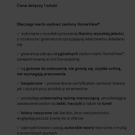
Cena dotyczy 1 sztuki
Dlaczego warto wybrać zasłony HomeView®️:
✅ wykonane z wyselekcjonowanej
tkaniny wysokiej jakości
,
o strukturze i gramaturze sprzyjającej właściwemu układaniu
się
✅ gwarancja zakupu
oryginalnych
zasłon marki HomeView®️,
zarejestrowanej w Unii Europejskiej
✅ są
gotowe do zwieszenia
,
nie gniotą się, szybko schną,
nie wymagają prasowania
✅
bezpieczne
– potwierdzone certyfikatem zarówno tkaniny
jak i użytych przy produkcji atramentów
✅ posiadają
uniwersalną taśmę marszczącą,
umożliwiająca
zawieszenie zasłon na
żabki, haczyki
a także na
tunel
✅
kolory nasycone
tak bardzo, że w rzeczywistości
wyglądają jeszcze żywiej niż w ofercie
✅ zaprojektowane z pasją,
autorskie wzory
tworzone z myślą
o przeróżnych gustach