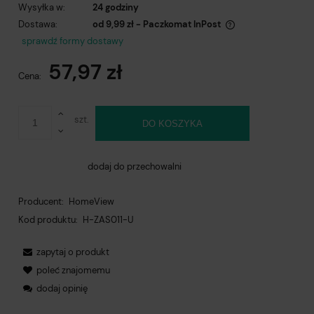
Wysyłka w:
24 godziny
Dostawa:
od 9,99 zł
- Paczkomat InPost
Cena nie zawiera ewentualnych kosztów płatności
sprawdź formy dostawy
57,97 zł
Cena:
szt.
DO KOSZYKA
dodaj do przechowalni
Producent:
HomeView
Kod produktu:
H-ZAS011-U
zapytaj o produkt
poleć znajomemu
dodaj opinię