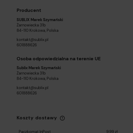
Producent
SUBLIX Marek Szymański
Żarnowiecka 31b
84-110 Krokowa, Polska
kontakt@sublix.pl
601888626
Osoba odpowiedzialna na terenie UE
Sublix Marek Szymański
Żarnowiecka 31b
84-110 Krokowa, Polska
kontakt@sublix.pl
601888626
Koszty dostawy
Cena nie zawiera ewentualnych kosztów
płatności
Paczkomat InPost
9,99 zł