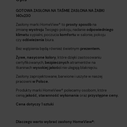
GOTOWA ZASŁONA NA TAŚMIE ZASŁONA NA ŻABKI
140x230
Zasłony marki HomeView®️ to
prosty sposób
na
zmianę
wystroju
Twojego pokoju, nadanie
odpowiedniego
klimatu
sypialni, poczucia
komfortu
w salonie, pokoju
czy
odświeżenia
biura.
Bez wątpienia będą również świetnym
prezentem.
Żywe, nasycone kolory
, które dzięki zastosowaniu
certyfikowanych,
bezpiecznych
atramentów na
tkaninach
wysokiej jakości
nie ulegają blaknięciu.
Zasłony zaprojektowane, barwione i uszyte w naszej
pracowni
w Polsce.
Produkty marki HomeView®️ polecamy osobom, które
cenią
jakość,
staranność wykonania
oraz
przystępne ceny.
Cena dotyczy 1 sztuki
Dlaczego warto wybrać zasłony HomeView®️: