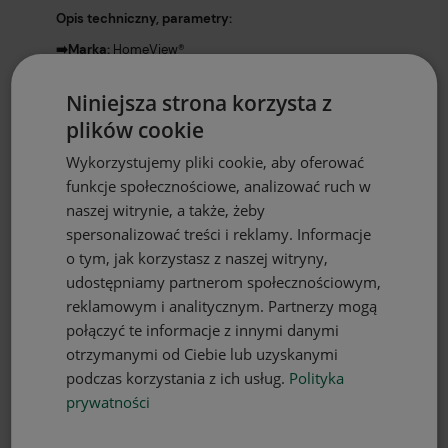
Opis techniczny, parametry:
➡️Marka:
HomeView®️
➡️Skład:
100% poliester
Niniejsza strona korzysta z
➡️Gramatura:
180g/m2
plików cookie
➡️Szerokość:
140 cm
Wykorzystujemy pliki cookie, aby oferować
➡️Wysokość:
230 cm
funkcje społecznościowe, analizować ruch w
➡️Wszyta taśma marszcząca typu smok
(marszczenie 1:2)
naszej witrynie, a także, żeby
spersonalizować treści i reklamy. Informacje
➡️Sposób montażu:
żabki, haczyki lub tunel
o tym, jak korzystasz z naszej witryny,
➡️Pielęgnacja:
Pranie w temp. do 60 stopni C.
udostępniamy partnerom społecznościowym,
➡️Wyprodukowano w Polsce
reklamowym i analitycznym. Partnerzy mogą
połączyć te informacje z innymi danymi
➡️Cena dotyczy 1 sztuki
otrzymanymi od Ciebie lub uzyskanymi
podczas korzystania z ich usług.
Polityka
✔️Projektując nasze zasłony wierzymy, że
prywatności
nadadzą
niepowtarzalny klimat
każdemu wnętrzu. Doskonale
wpasują się zarówno w te nowoczesne, jak i urządzone
klasycznie.