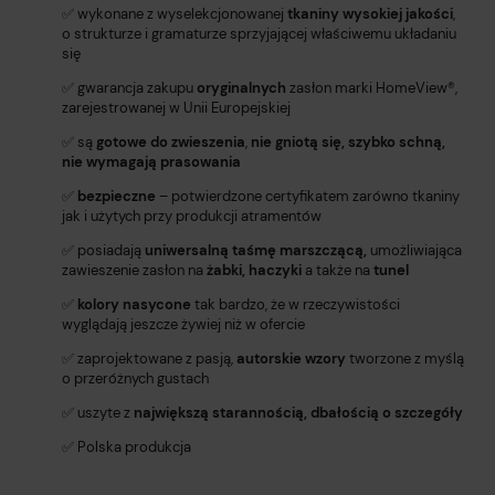
✅ wykonane z wyselekcjonowanej
tkaniny wysokiej jakości
,
o strukturze i gramaturze sprzyjającej właściwemu układaniu
się
✅ gwarancja zakupu
oryginalnych
zasłon marki HomeView®️,
zarejestrowanej w Unii Europejskiej
✅ są
gotowe do zwieszenia
,
nie gniotą się, szybko schną,
nie wymagają prasowania
✅
bezpieczne
– potwierdzone certyfikatem zarówno tkaniny
jak i użytych przy produkcji atramentów
✅ posiadają
uniwersalną taśmę marszczącą,
umożliwiająca
zawieszenie zasłon na
żabki, haczyki
a także na
tunel
✅
kolory nasycone
tak bardzo, że w rzeczywistości
wyglądają jeszcze żywiej niż w ofercie
✅ zaprojektowane z pasją,
autorskie wzory
tworzone z myślą
o przeróżnych gustach
✅ uszyte z
największą starannością, dbałością o szczegóły
✅ Polska produkcja