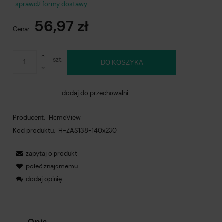
Cena nie zawiera ewentualnych kosztów płatności
sprawdź formy dostawy
56,97 zł
Cena:
szt.
DO KOSZYKA
dodaj do przechowalni
Producent:
HomeView
Kod produktu:
H-ZAS138-140x230
zapytaj o produkt
poleć znajomemu
dodaj opinię
Opis