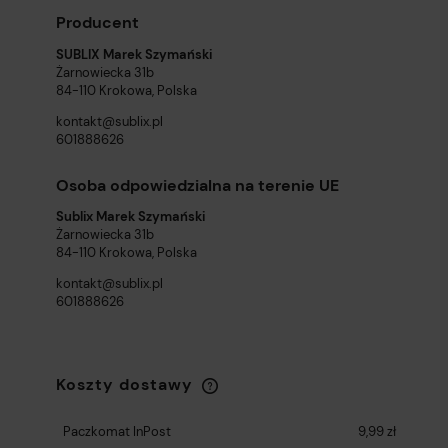
Producent
SUBLIX Marek Szymański
Żarnowiecka 31b
84-110 Krokowa, Polska
kontakt@sublix.pl
601888626
Osoba odpowiedzialna na terenie UE
Sublix Marek Szymański
Żarnowiecka 31b
84-110 Krokowa, Polska
kontakt@sublix.pl
601888626
Koszty dostawy
Cena nie zawiera ewentualnych kosztów
płatności
Paczkomat InPost
9,99 zł