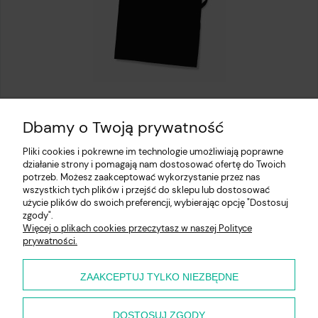
Fartuch kuchenny czarny
Dbamy o Twoją prywatność
13,97 zł
Pliki cookies i pokrewne im technologie umożliwiają poprawne
działanie strony i pomagają nam dostosować ofertę do Twoich
potrzeb. Możesz zaakceptować wykorzystanie przez nas
wszystkich tych plików i przejść do sklepu lub dostosować
użycie plików do swoich preferencji, wybierając opcję "Dostosuj
Pomoc
zgody".
Więcej o plikach cookies przeczytasz w naszej Polityce
prywatności.
Moje konto
Płatności i dostawa
ZAAKCEPTUJ TYLKO NIEZBĘDNE
O nas
DOSTOSUJ ZGODY