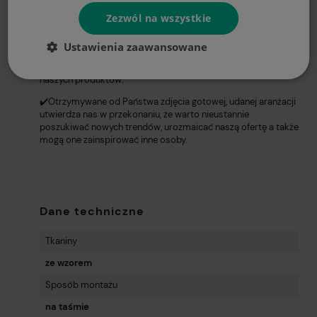
Zezwól na wszystkie
✔️W ofercie proponujemy również poszewki dekoracyjne,
bieżniki, obrusy
z tym samym wzorem,
co daje możliwość
tworzenia niesamowitych, spójnych kompozycji wnętrz.
Ustawienia zaawansowane
✔️Zachęcamy do zamieszczenia zdjęć podczas oceniania
naszych produktów.
✔️Otrzymywane od Państwa zdjęcia gotowej, udanej aranżacji
utwierdza nas w przekonaniu, że warto nieustannie
poszukiwać nowych trendów, urozmaicać naszą ofertę a także
mogą one zainspirować inne osoby.
Dane techniczne
Tkaniny
ze wzorem
Sposób montażu
na taśmie