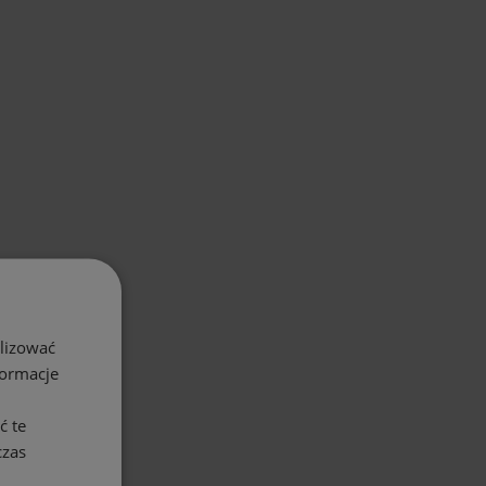
alizować
formacje
ć te
czas