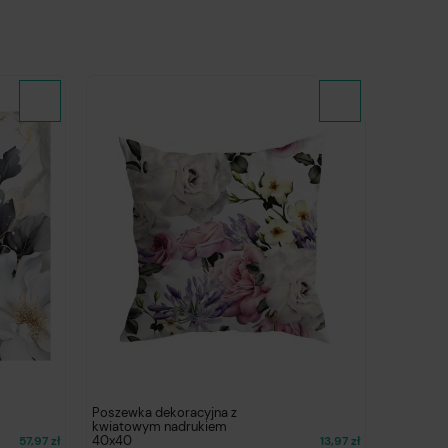
Poszewka dekoracyjna z
Fartuch 
kwiatowym nadrukiem
wodoodpo
40x40
57,97 zł
13,97 zł