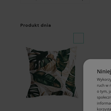
Produkt dnia
Ninie
Wykorzy
ruch w n
o tym, 
społecz
informa
korzysta