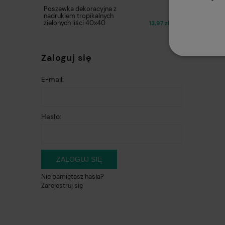
Poszewka dekoracyjna z
nadrukiem tropikalnych
zielonych liści 40x40
13,97 zł
Zaloguj się
E-mail:
Hasło:
ZALOGUJ SIĘ
Nie pamiętasz hasła?
Zarejestruj się