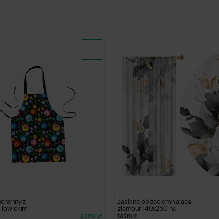
uchenny z
Zasłona półzaciemniająca
łowickim
glamour 140x250 na
taśmie
27,90 zł