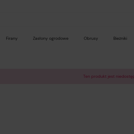
Firany
Zasłony ogrodowe
Obrusy
Bieżniki
Ten produkt jest niedostę