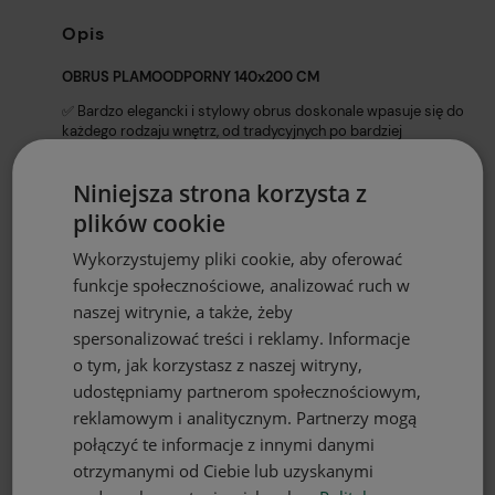
Opis
OBRUS PLAMOODPORNY 140x200 CM
✅ Bardzo elegancki i stylowy obrus doskonale wpasuje się do
każdego rodzaju wnętrz, od tradycyjnych po bardziej
nowoczesne. Prosta forma obrusu o wymiarach
140x220
cm
sprawia że jest on uniwersalnym dodatkiem, który
Niniejsza strona korzysta z
doskonale sprawdzi się jako nakrycie stołu w jadalni, kuchni a
także ławy w salonie.
plików cookie
✅
Solidna, trwała, plamoodporna i
Wykorzystujemy pliki cookie, aby oferować
wodoodporna tkanina pokryta powłoką teflonową.
funkcje społecznościowe, analizować ruch w
✅
Miła w dotyku, szybko schnie
i jest
odporna na
naszej witrynie, a także, żeby
zagniecenia
.
spersonalizować treści i reklamy. Informacje
✅ Bardzo ładne,
żywe kolory
, które nie ulegają spraniu i
o tym, jak korzystasz z naszej witryny,
zachowują kolor na bardzo długi okres użytkowania.
udostępniamy partnerom społecznościowym,
✅ Gwarancja najwyższej jakości wykonania z pełną dbałością
reklamowym i analitycznym. Partnerzy mogą
o detale. Nasze produkty są
bezpieczne
. Barwimy tylko
połączyć te informacje z innymi danymi
tkaniny, które posiadają
CERTYFIKAT OEKO-TEX STANDARD
100
używając atramentów z
CERTYFIKATEM ECO PASSPORT.
otrzymanymi od Ciebie lub uzyskanymi