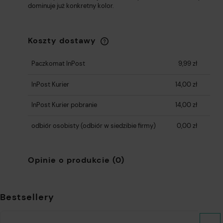
dominuje już konkretny kolor.
Koszty dostawy
Cena nie zawiera ewentualnych kosztów
płatności
Paczkomat InPost
9,99 zł
InPost Kurier
14,00 zł
InPost Kurier pobranie
14,00 zł
odbiór osobisty
(odbiór w siedzibie firmy)
0,00 zł
Opinie o produkcie (0)
Bestsellery