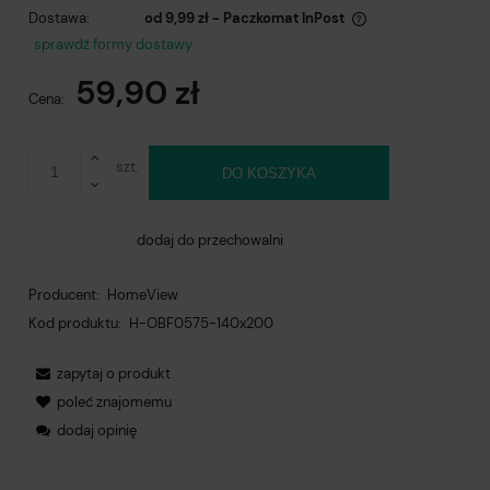
Dostawa:
od 9,99 zł
- Paczkomat InPost
Cena nie zawiera ewentualnych kosztów płatności
sprawdź formy dostawy
59,90 zł
Cena:
szt.
DO KOSZYKA
dodaj do przechowalni
Producent:
HomeView
Kod produktu:
H-OBF0575-140x200
zapytaj o produkt
poleć znajomemu
dodaj opinię