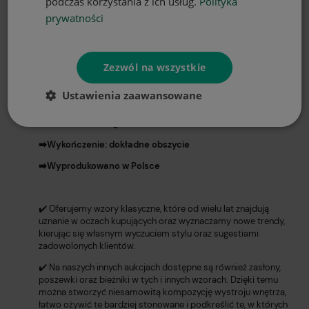
podczas korzystania z ich usług.
Polityka
prywatności
➡️
Marka: HomeView®️
➡️
Rozmiar: 140x200
cm (+/- 2 cm)
Zezwól na wszystkie
➡️Skład: 100% poliester
➡️Materiał: wodoodporny, plamoodporny, matowy o
Ustawienia zaawansowane
lnianym splocie
➡️Gramatura: 180g/m2
➡️Wykończenie: dokładne obszycie
➡️Wyprodukowano w Polsce
✔️ Oferujemy wzory klasyczne, które od wielu lat znajdują
uznanie w oczach kupujących oraz wyznaczamy nowe trendy,
kierując się własnym wyczuciem stylu oraz sugestiami
zadowolonych klientów.
✔️ Na naszych innych aukcjach dostępne są również zasłony,
poszewki oraz bieżniki w tych i innych wzorach. Dzięki temu
można stworzyć niesamowitą kompozycję wystroju wnętrza,
łatwo ożywić te bardziej stonowane i podkreślić te, w których