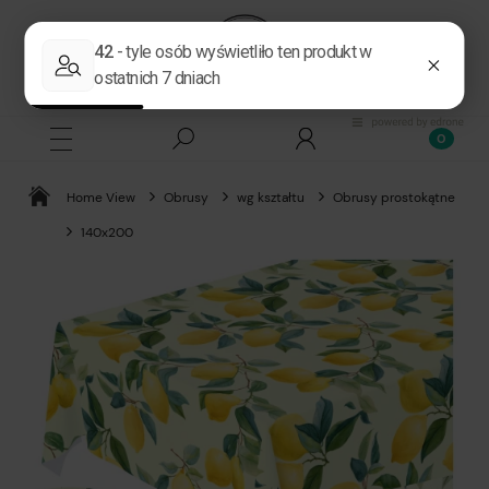
Home View
Obrusy
wg kształtu
Obrusy prostokątne
140x200