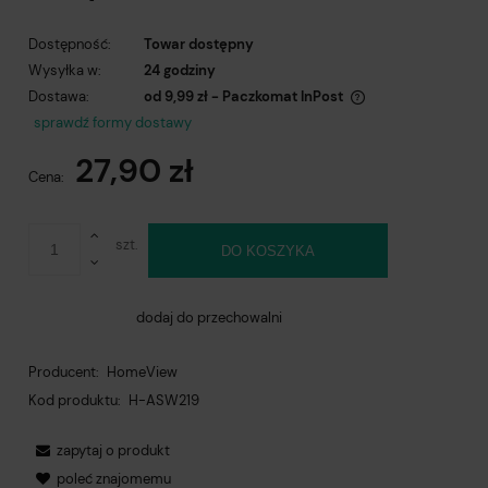
Dostępność:
Towar dostępny
Wysyłka w:
24 godziny
Dostawa:
od 9,99 zł
- Paczkomat InPost
Cena nie zawiera ewentualnych kosztów płatności
sprawdź formy dostawy
27,90 zł
Cena:
szt.
DO KOSZYKA
dodaj do przechowalni
Producent:
HomeView
Kod produktu:
H-ASW219
zapytaj o produkt
poleć znajomemu