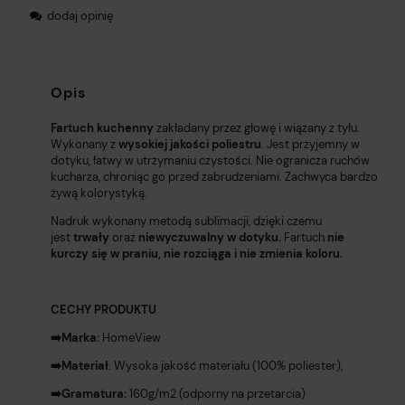
dodaj opinię
Opis
Fartuch kuchenny
zakładany przez głowę i wiązany z tyłu.
Wykonany z
wysokiej jakości poliestru
. Jest przyjemny w
dotyku, łatwy w utrzymaniu czystości. Nie ogranicza ruchów
kucharza, chroniąc go przed zabrudzeniami. Zachwyca bardzo
żywą kolorystyką.
Nadruk wykonany metodą sublimacji, dzięki czemu
jest
trwały
oraz
niewyczuwalny w dotyku.
Fartuch
nie
kurczy się w praniu, nie rozciąga i nie zmienia koloru.
CECHY PRODUKTU
➡️Marka:
HomeView
➡️Materiał
: Wysoka jakość materiału (100% poliester),
➡️Gramatura:
160g/m2 (odporny na przetarcia)