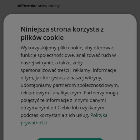
➡️Rozmiar
uniwersalny:
Wysokość: 72cm (+/- 2cm)
Szerokość: 60cm (+/- 2cm)
Niniejsza strona korzysta z
Długość troków: 2x70cm
plików cookie
Wykorzystujemy pliki cookie, aby oferować
FARTUCH KUCHENNY HomeView®️:
funkcje społecznościowe, analizować ruch w
✅Niezbędny podczas gotowania i pieczenia.
naszej witrynie, a także, żeby
✅Zabezpiecza przed pobrudzeniem
spersonalizować treści i reklamy. Informacje
o tym, jak korzystasz z naszej witryny,
✅Wykonany ze 100% poliester z nadrukiem jednostronnym
udostępniamy partnerom społecznościowym,
✅Zakładany przez głowę i wiązany z tyłu
reklamowym i analitycznym. Partnerzy mogą
✅Dzięki wygodnym sznurkom można go dopasować do
połączyć te informacje z innymi danymi
każdej sylwetki.
otrzymanymi od Ciebie lub uzyskanymi
✅Uniwersalny rozmiar
podczas korzystania z ich usług.
Polityka
✅Odporny na przetarcia można prać w 60 stopniach
prywatności