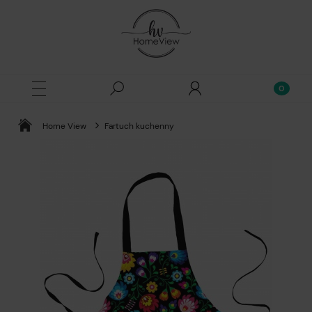
Home View
Fartuch kuchenny