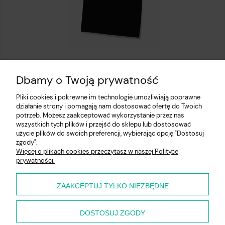
Fartuch kuchenny czarny
Dbamy o Twoją prywatność
13,97 zł
Pliki cookies i pokrewne im technologie umożliwiają poprawne
działanie strony i pomagają nam dostosować ofertę do Twoich
potrzeb. Możesz zaakceptować wykorzystanie przez nas
wszystkich tych plików i przejść do sklepu lub dostosować
użycie plików do swoich preferencji, wybierając opcję "Dostosuj
Pomoc
zgody".
Więcej o plikach cookies przeczytasz w naszej Polityce
prywatności.
Moje konto
Płatności i dostawa
ZAAKCEPTUJ TYLKO NIEZBĘDNE
O nas
DOSTOSUJ ZGODY