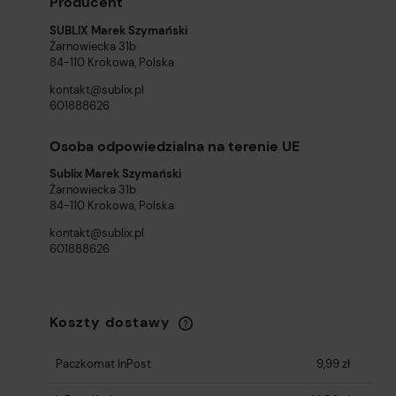
Producent
SUBLIX Marek Szymański
Żarnowiecka 31b
84-110 Krokowa, Polska
kontakt@sublix.pl
601888626
Osoba odpowiedzialna na terenie UE
Sublix Marek Szymański
Żarnowiecka 31b
84-110 Krokowa, Polska
kontakt@sublix.pl
601888626
Koszty dostawy
Cena nie zawiera ewentualnych kosztów
płatności
Paczkomat InPost
9,99 zł