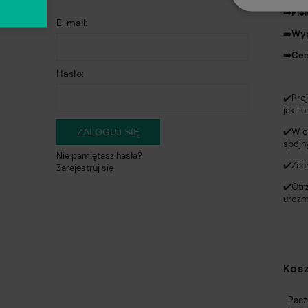
➡️Pie
E-mail:
➡️Wy
➡️Cen
Hasło:
✔️Pro
jak i 
✔️W o
ZALOGUJ SIĘ
spójn
Nie pamiętasz hasła?
✔️Zac
Zarejestruj się
✔️Otr
urozm
Kos
Pacz