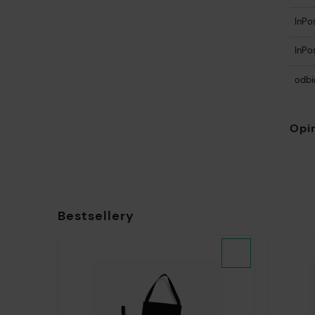
InPos
InPo
odbi
Opin
Bestsellery