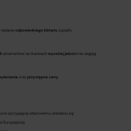
 nadanie
odpowiedniego klimatu
sypialni,
ch
atramentów na tkaninach
wysokiej jakości
nie ulegają
wykonania
oraz
przystępne ceny.
turze sprzyjającej właściwemu układaniu się
i Europejskiej