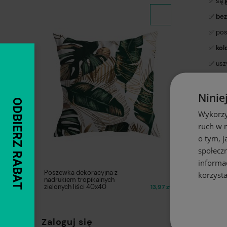
✅ są
✅
bez
✅ pos
✅
kol
✅ usz
✅ Pol
Ninie
Opis 
Wykorzy
ruch w n
➡️Mar
o tym, 
➡️Skł
społecz
➡️Gra
informa
Poszewka dekoracyjna z
➡️Sze
korzysta
nadrukiem tropikalnych
zielonych liści 40x40
13,97 zł
➡️Wy
➡️Wsz
Zaloguj się
➡️Spo