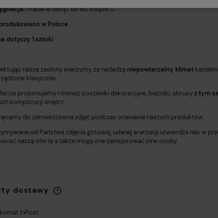
lęgnacja:
Pranie w temp. do 60 stopni C.
produkowano w Polsce
a dotyczy 1 sztuki
jektując nasze zasłony wierzymy, że nadadzą
niepowtarzalny klimat
każdemu
urządzone klasycznie.
fercie proponujemy również poszewki dekoracyjne, bieżniki, obrusy
z tym 
ych kompozycji wnętrz.
hęcamy do zamieszczenia zdjęć podczas oceniania naszych produktów.
zymywane od Państwa zdjęcia gotowej, udanej aranżacji utwierdza nas w prz
aicać naszą ofertę a także mogą one zainspirować inne osoby.
zty dostawy
komat InPost
Cena nie zawiera ewentualnych