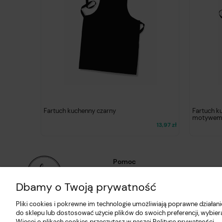
Fartuch kuchenny czarny
Fartuch k
motywem 
13,97 zł
Pomoc
Regulaminy
Dbamy o Twoją prywatność
Polityka prywatności
Pliki cookies i pokrewne im technologie umożliwiają poprawne działa
Zwroty i reklamacje
do sklepu lub dostosować użycie plików do swoich preferencji, wybier
Więcej o plikach cookies przeczytasz w naszej Polityce prywatności.