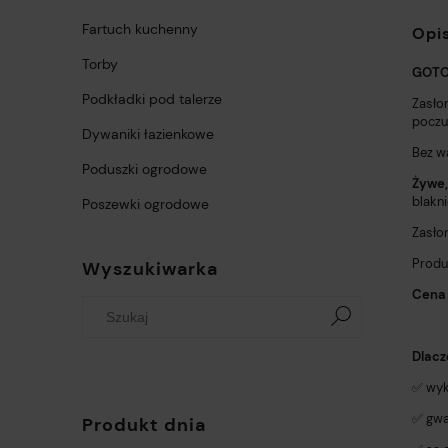
Fartuch kuchenny
Opi
Torby
GOTO
Podkładki pod talerze
Zasło
poczu
Dywaniki łazienkowe
Bez w
Poduszki ogrodowe
Żywe,
blakni
Poszewki ogrodowe
Zasło
Produ
Wyszukiwarka
Cena 
Dlacz
✅ wyk
✅ gwa
Produkt dnia