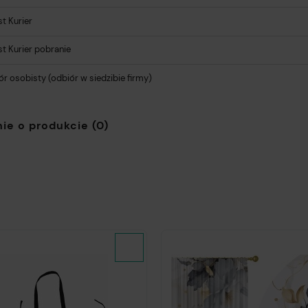
kosztów płatności
t Kurier
st Kurier pobranie
ór osobisty
(odbiór w siedzibie firmy)
ie o produkcie (0)