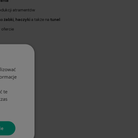
wania
rodukcji atramentów
na
żabki, haczyki
a także na
tunel
 ofercie
alizować
formacje
ć te
czas
ie