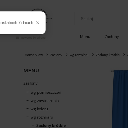
Menu
Zasłony
Home View
Zasłony
wg rozmiaru
Zasłony krótkie
MENU
Zasłony
wg pomieszczeń
wg zawieszenia
wg koloru
wg rozmiaru
Zasłony krótkie