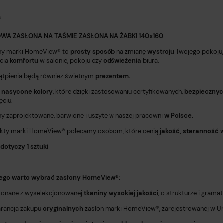
s
WA ZASŁONA NA TAŚMIE ZASŁONA NA ŻABKI 140x160
ny marki HomeView®️ to
prosty sposób
na zmianę
wystroju
Twojego pokoju,
cia
komfortu
w salonie, pokoju czy
odświeżenia
biura.
ątpienia będą również świetnym
prezentem.
 nasycone kolory
, które dzięki zastosowaniu certyfikowanych,
bezpieczny
ęciu.
ny zaprojektowane, barwione i uszyte w naszej pracowni
w Polsce.
kty marki HomeView®️ polecamy osobom, które cenią
jakość,
staranność 
dotyczy 1 sztuki
ego warto wybrać zasłony HomeView®️:
onane z wyselekcjonowanej
tkaniny wysokiej jakości
, o strukturze i grama
rancja zakupu
oryginalnych
zasłon marki HomeView®️, zarejestrowanej w Uni