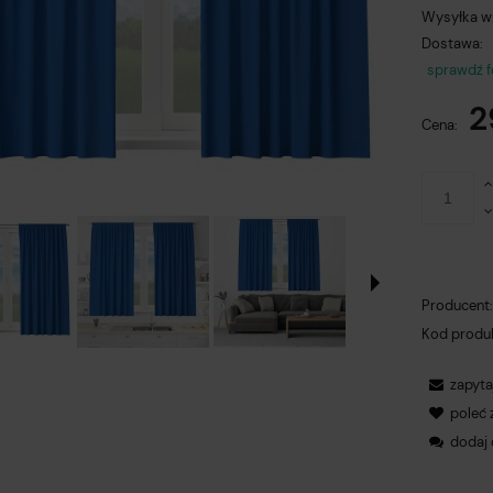
Wysyłka w
Dostawa:
sprawdź 
Ce
2
pł
Cena:
Producent
Kod produ
zapyta
poleć
dodaj 