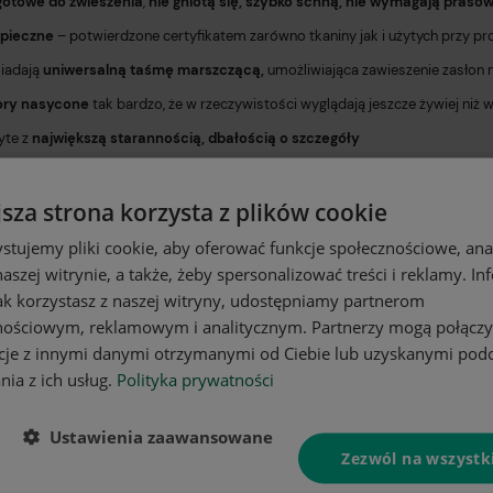
gotowe do zwieszenia
,
nie gniotą się, szybko schną, nie wymagają praso
pieczne
– potwierdzone certyfikatem zarówno tkaniny jak i użytych przy p
iadają
uniwersalną taśmę marszczącą,
umożliwiająca zawieszenie zasłon 
ory nasycone
tak bardzo, że w rzeczywistości wyglądają jeszcze żywiej niż w
yte z
największą starannością, dbałością o szczegóły
ska produkcja
jsza strona korzysta z plików cookie
techniczny, parametry:
stujemy pliki cookie, aby oferować funkcje społecznościowe, an
aszej witrynie, a także, żeby spersonalizować treści i reklamy. In
ka:
HomeView®️
jak korzystasz z naszej witryny, udostępniamy partnerom
ad:
100% poliester
nościowym, reklamowym i analitycznym. Partnerzy mogą połączy
matura:
180g/m2
cje z innymi danymi otrzymanymi od Ciebie lub uzyskanymi pod
rokość:
140 cm
nia z ich usług.
Polityka prywatności
sokość:
160 cm
Ustawienia zaawansowane
yta taśma marszcząca typu smok
(marszczenie 1:2)
Zezwól na wszystk
sób montażu:
żabki, haczyki lub tunel