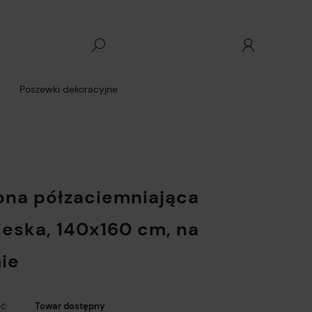
Poszewki dekoracyjne
ona półzaciemniająca
ieska, 140x160 cm, na
ie
ć:
Towar dostępny