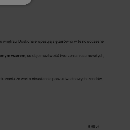
 wnętrzu. Doskonale wpasują się zarówno w te nowoczesne,
samym wzorem,
co daje możliwość tworzenia niesamowitych,
ekonaniu, że warto nieustannie poszukiwać nowych trendów,
9,99 zł