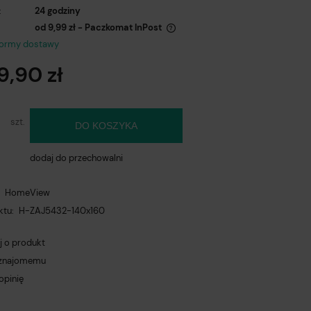
:
24 godziny
od 9,99 zł
- Paczkomat InPost
formy dostawy
na nie zawiera ewentualnych kosztów
9,90 zł
atności
szt.
DO KOSZYKA
dodaj do przechowalni
:
HomeView
ktu:
H-ZAJ5432-140x160
j o produkt
 znajomemu
opinię