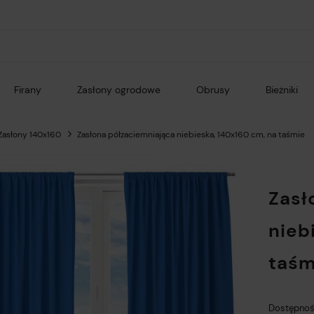
Firany
Zasłony ogrodowe
Obrusy
Bieżniki
Zasłony 140x160
Zasłona półzaciemniająca niebieska, 140x160 cm, na taśmie
Zasł
nieb
taśm
Dostępnoś