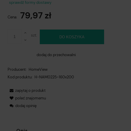
Cena nie zawiera ewentualnych kosztów płatności
sprawdź formy dostawy
79,97 zł
Cena:
szt.
DO KOSZYKA
dodaj do przechowalni
Producent:
HomeView
Kod produktu:
H-NAM0225-160x200
zapytaj o produkt
poleć znajomemu
dodaj opinię
Opis