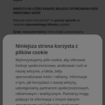
NARZUTA NA ŁÓŻKO KANAPĘ 160x200 CM PIKOWANA KAPA
MIKROFIBRA WZÓR
Narzuta marki HomeView®️ to
prosty sposób
na
nadanie
odpowiedniego klimatu
sypialni.
Żywe, nasycone kolory
, które dzięki zastosowaniu
certyfikowanych,
bezpiecznych
atramentów na
tkaninach
wysokiej jakości
nie ulegają blaknięciu.
Niniejsza strona korzysta z
Z prawej strony z modnym
wzorem
, lewa strona w
kolorze.
plików cookie
Narzuta zaprojektowana i wyprodukowana w naszej
pracowni
w Polsce.
Wykorzystujemy pliki cookie, aby oferować
funkcje społecznościowe, analizować ruch w
Produkty marki HomeView®️ polecamy osobom, które
cenią
jakość,
staranność wykonania
oraz
przystępne ceny.
naszej witrynie, a także, żeby
spersonalizować treści i reklamy. Informacje
o tym, jak korzystasz z naszej witryny,
Dlaczego warto wybrać narzuty HomeView®️:
udostępniamy partnerom społecznościowym,
✅ wykonane z wyselekcjonowanej
tkaniny
, o strukturze i
reklamowym i analitycznym. Partnerzy mogą
gramaturze odpowiedniej dla poczucia komfortu
połączyć te informacje z innymi danymi
✅ gwarancja zakupu
oryginalnych
narzut marki HomeView®️,
otrzymanymi od Ciebie lub uzyskanymi