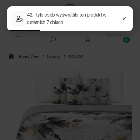
Home View
Narzuty
160x200