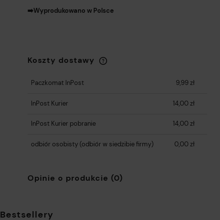
➡️Wyprodukowano w Polsce
Koszty dostawy
Cena nie zawiera ewentualnych kosztów
płatności
Paczkomat InPost
9,99 zł
InPost Kurier
14,00 zł
InPost Kurier pobranie
14,00 zł
odbiór osobisty
(odbiór w siedzibie firmy)
0,00 zł
Opinie o produkcie (0)
Bestsellery