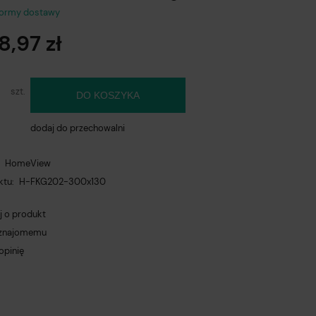
formy dostawy
na nie zawiera ewentualnych kosztów
8,97 zł
atności
szt.
DO KOSZYKA
dodaj do przechowalni
:
HomeView
ktu:
H-FKG202-300x130
j o produkt
 znajomemu
opinię