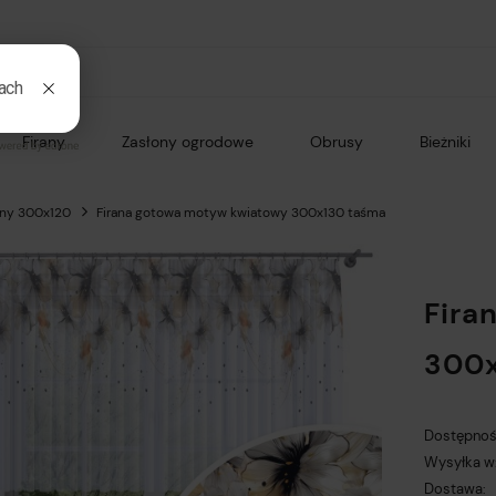
Firany
Zasłony ogrodowe
Obrusy
Bieżniki
any 300x120
Firana gotowa motyw kwiatowy 300x130 taśma
Fira
300x
Dostępnoś
Wysyłka w
Dostawa: