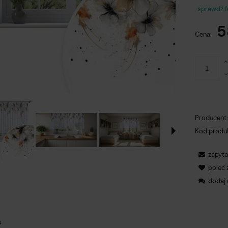
sprawdź 
Ce
5
pł
Cena:
Producent
Kod produ
zapyta
poleć
dodaj 
s