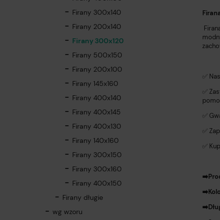
Firany 300x140
Firan
Firany 200x140
Firan
modny
Firany 300x120
zacho
Firany 500x150
Firany 200x100
✅ Nas
Firany 145x160
✅ Zas
Firany 400x140
pomoc
Firany 400x145
✅ Gwa
Firany 400x130
✅ Zap
Firany 140x160
✅ Kup
Firany 300x150
Firany 300x160
➡️Pro
Firany 400x150
➡️Kol
Firany długie
➡️Dłu
wg wzoru