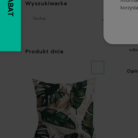
Wyszukiwarka
korzysta
Pacz
InPos
InPo
odbi
Produkt dnia
Opin