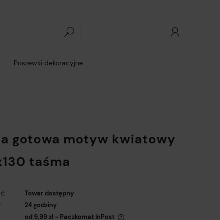
Poszewki dekoracyjne
na gotowa motyw kwiatowy
130 taśma
ć:
Towar dostępny
:
24 godziny
od 9,99 zł
- Paczkomat InPost