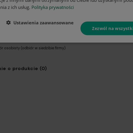
nia z ich usług.
Polityka prywatności
komat InPost
Cena nie zawiera ewentualnych
kosztów płatności
Ustawienia zaawansowane
t Kurier
Zezwól na wszystk
st Kurier pobranie
ór osobisty
(odbiór w siedzibie firmy)
ie o produkcie (0)