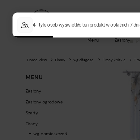
Menu
Zasłony
Home View
Firany
wg długości
Firany krótkie
Fir
MENU
Zasłony
Zasłony ogrodowe
Szarfy
Firany
wg pomieszczeń