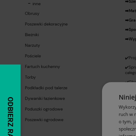
➡️Sze
inne
➡️Mat
Obrusy
➡️Gr
Poszewki dekoracyjne
➡️Sp
Bieżniki
➡️Wy
Narzuty
Pościele
✔️Pro
Fartuch kuchenny
✔️Spr
całeg
Torby
✔️Gład
pozwa
Podkładki pod talerze
Ninie
✔️W o
Dywaniki łazienkowe
możli
Wykorzy
Poduszki ogrodowe
ruch w n
Poszewki ogrodowe
o tym, 
społecz
Kos
informa