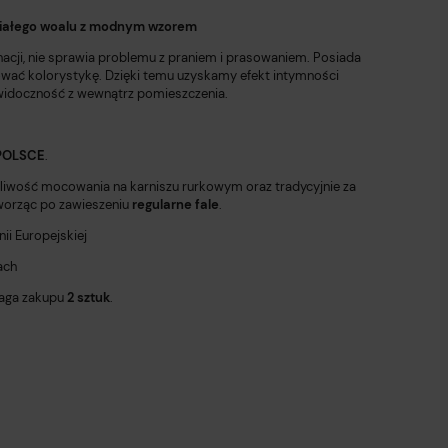
nobiałego woalu z modnym wzorem
ęgnacji, nie sprawia problemu z praniem i prasowaniem. Posiada
ować kolorystykę. Dzięki temu uzyskamy efekt intymności
widoczność z wewnątrz pomieszczenia.
POLSCE
.
żliwość mocowania na karniszu rurkowym oraz tradycyjnie za
orząc po zawieszeniu
regularne fale
.
ii Europejskiej
ach
ga zakupu
2 sztuk
.