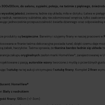
a 300x130cm, do salonu, sypialni, pokoju, na taśmie z pięknego, śnież
a
wysokiej jakości
, zwiewna, ładnie się układa, miła w dotyku. Łatwa w piel
 nadruk, naniesiony subtelnie, aby nie zdominować wnętrza, tylko zaakcent
wując jednocześnie przepuszczalność światła dziennego oraz odpowiednią 
ze produkty są
bezpieczne
. Barwimy i szyjemy firany w naszej pracowni w
tosowana w firanie taśma dekoracyjna posiada tunel, dzięki czemu daje mo
ą żabek, haczyków. Taśma sprawia, że
tkanina bardzo ładnie się układa
tw
rancja zakupu
oryginalnych
zasłon marki HomeView®️, zarejestrowanej w Un
rojektowane z pasją,
autorskie wzory
tworzone z myślą o przeróżnych gust
ując
1 sztukę
na tej aukcji otrzymujesz
1 sztukę firany
. Komplet
2 firan
wyma
ducent: HomeView®️
or: Biały z nadrukiem
gość firany: 130
cm (+/-3cm)